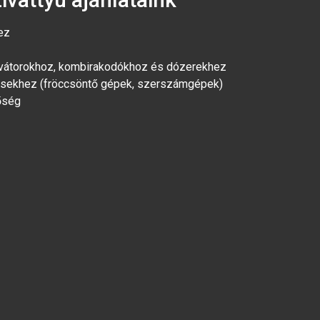
ez
vátorokhoz, kombirakodókhoz és dózerekhez
ezésekhez (fröccsöntő gépek, szerszámgépek)
őség