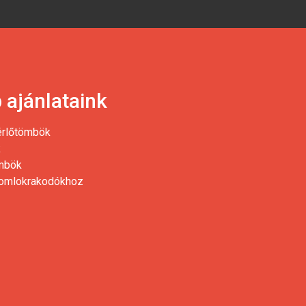
 ajánlataink
érlőtömbök
k
ömbök
homlokrakodókhoz