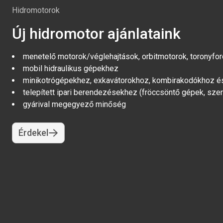
Hidromotorok
Új hidromotor ajánlataink
menetelő motorok/véglehajtások, orbitmotorok, toronyfor
mobil hidraulikus gépekhez
minikotrógépekhez, exkavátorokhoz, kombirakodókhoz 
telepített ipari berendezésekhez (fröccsöntő gépek, sz
gyárival megegyező minőség
Érdekel