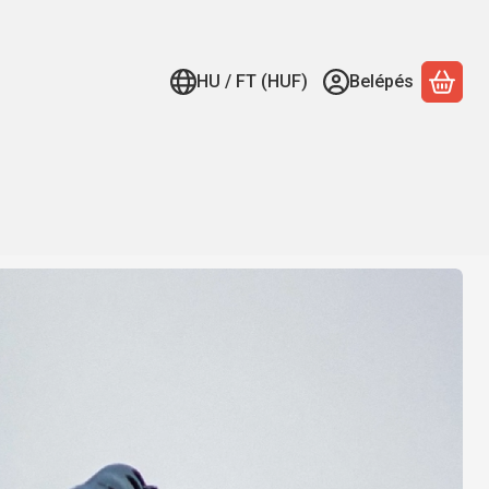
HU / FT (HUF)
Belépés
A ko