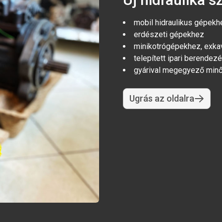
mobil hidraulikus gépekh
erdészeti gépekhez
minikotrógépekhez, exka
telepített ipari berend
gyárival megegyező min
Ugrás az oldalra