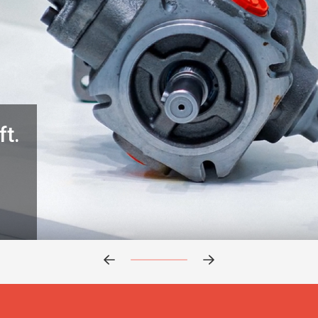
ft.
Előrehaladás:
0
%