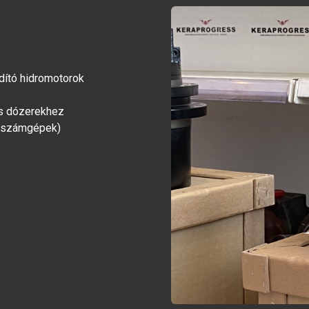
dító hidromotorok
és dózerekhez
erszámgépek)