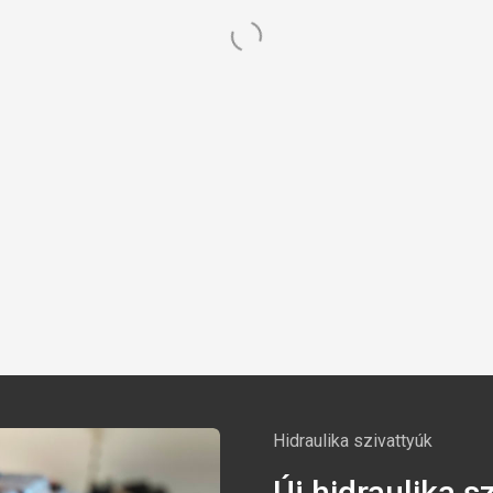
Hidraulika szivattyúk
Új hidraulika s