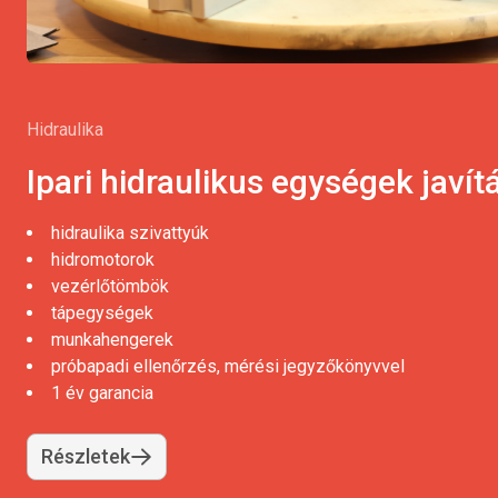
Hidraulika
Ipari hidraulikus egységek javít
hidraulika szivattyúk
hidromotorok
vezérlőtömbök
tápegységek
munkahengerek
próbapadi ellenőrzés, mérési jegyzőkönyvvel
1 év garancia
Részletek