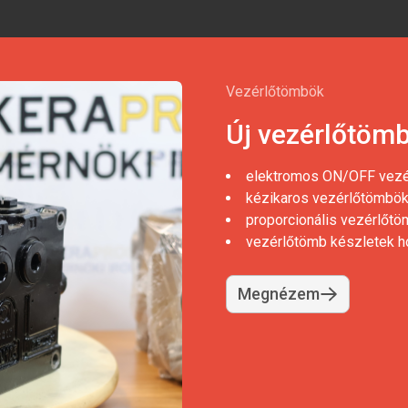
Vezérlőtömbök
Új vezérlőtömb
elektromos ON/OFF vez
kézikaros vezérlőtömbö
proporcionális vezérlőt
vezérlőtömb készletek 
Megnézem