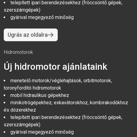
telepített ipari berendezésekhez (fröccsöntő gépek,
szerszámgépek)
gyárival megegyező minőség
Ugrás az oldalra
Hidromotorok
Új hidromotor ajánlataink
menetelő motorok/véglehajtások, orbitmotorok,
toronyfordító hidromotorok
mobil hidraulikus gépekhez
minikotrógépekhez, exkavátorokhoz, kombirakodókhoz
és dózerekhez
telepített ipari berendezésekhez (fröccsöntő gépek,
szerszámgépek)
gyárival megegyező minőség