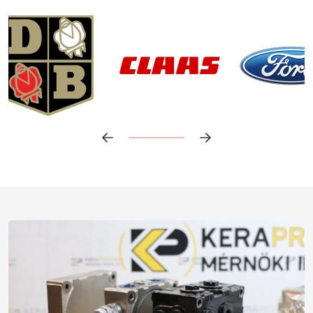
Előrehaladás:
15
%