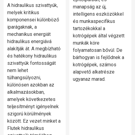
A hidraulikus szivattyúk,
manapság az új,
melyek kritikus
intelligens eszközökkel
komponensei különböző
és munkaspecifikus
iparágaknak, a
tartozékokkal a
mechanikus energiát
kotrógépek által végzett
hidraulikus energiává
munkák köre
alakítják át. A megbízható
folyamatosan bővül. De
és hatékony hidraulikus
bárhogyan is fejlődnek a
szivattyúk fontosságát
kotrógépek, számos
nem lehet
alapvető alkatrésze
túlhangsúlyozni,
ugyanaz marad.
különösen azokban az
alkalmazásokban,
amelyek következetes
teljesítményt igényelnek
szigorú körülmények
között. Ez vezet minket a
Flutek hidraulikus