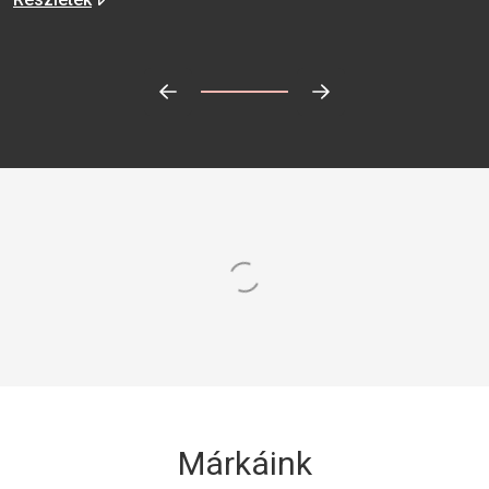
Előrehaladás:
0
%
Márkáink