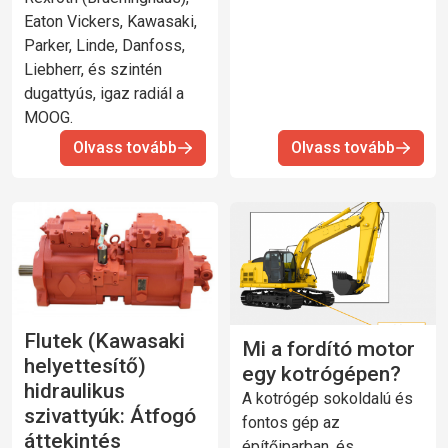
Eaton Vickers, Kawasaki,
Parker, Linde, Danfoss,
Liebherr, és szintén
dugattyús, igaz radiál a
MOOG.
Olvass tovább
Olvass tovább
Flutek (Kawasaki
Mi a fordító motor
helyettesítő)
egy kotrógépen?
hidraulikus
A kotrógép sokoldalú és
szivattyúk: Átfogó
fontos gép az
áttekintés
építőiparban, és