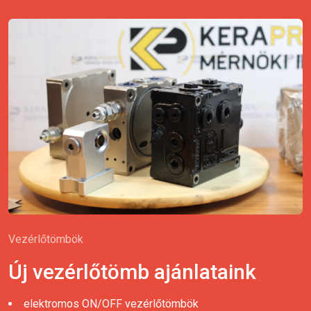
Vezérlőtömbök
Új vezérlőtömb ajánlataink
elektromos ON/OFF vezérlőtömbök