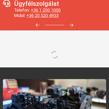
Ügyfélszolgálat
Telefon:
+36 1 200 1000
Mobil:
+36 20 520 4933
Előrehaladás:
0
%