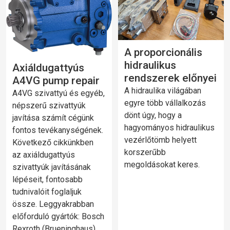
A proporcionális
hidraulikus
Axiáldugattyús
rendszerek előnyei
A4VG pump repair
A hidraulika világában
A4VG szivattyú és egyéb,
egyre több vállalkozás
népszerű szivattyúk
dönt úgy, hogy a
javítása számít cégünk
hagyományos hidraulikus
fontos tevékanységének.
vezérlőtömb helyett
Következő cikkünkben
korszerűbb
az axiáldugattyús
megoldásokat keres.
szivattyúk javításának
lépéseit, fontosabb
tudnivalóit foglaljuk
össze. Leggyakrabban
előforduló gyártók: Bosch
Rexroth (Brueninghaus),