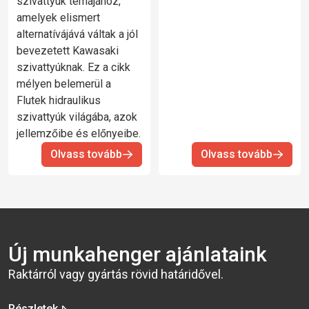
szivattyúk témájához,
amelyek elismert
alternatívájává váltak a jól
bevezetett Kawasaki
szivattyúknak. Ez a cikk
mélyen belemerül a
Flutek hidraulikus
szivattyúk világába, azok
jellemzőibe és előnyeibe.
Olvass tovább
Olvass tovább
Új munkahenger ajánlataink
Raktárról vagy gyártás rövid határidővel.
Részletek