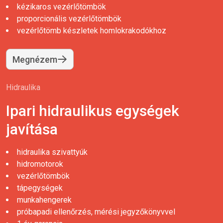
kézikaros vezérlőtömbök
proporcionális vezérlőtömbök
vezérlőtömb készletek homlokrakodókhoz
Megnézem
Hidraulika
Ipari hidraulikus egységek
javítása
hidraulika szivattyúk
hidromotorok
vezérlőtömbök
tápegységek
munkahengerek
próbapadi ellenőrzés, mérési jegyzőkönyvvel