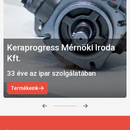
Keraprogress Mérnöki Iroda
Kft.
33 éve az ipar szolgálatában
Termékeink
Előrehaladás:
0
%