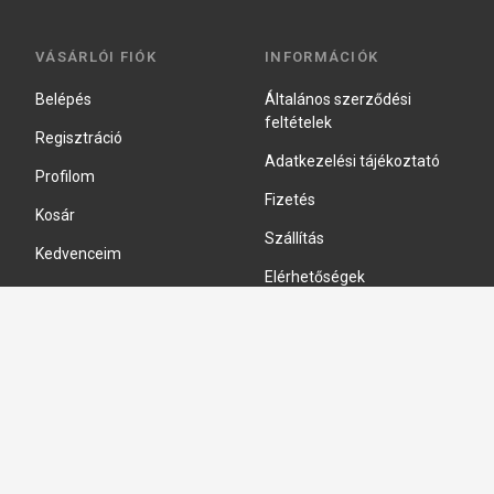
VÁSÁRLÓI FIÓK
INFORMÁCIÓK
Belépés
Általános szerződési
feltételek
Regisztráció
Adatkezelési tájékoztató
Profilom
Fizetés
Kosár
Szállítás
Kedvenceim
Elérhetőségek
Adatkezelési beállítások
HIDRAULIKA JAVÍTÁS
Hidraulika szivattyú javitás
Hidromotor javítás