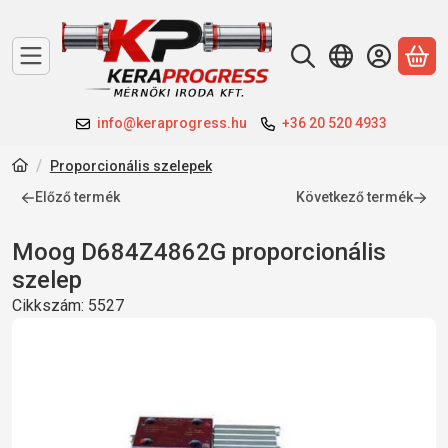
A 
info@keraprogress.hu
+36 20 520 4933
Proporcionális szelepek
Előző termék
Következő termék
Moog D684Z4862G proporcionális
szelep
Cikkszám:
5527