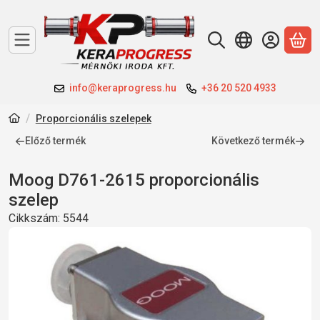
A 
info@keraprogress.hu
+36 20 520 4933
Proporcionális szelepek
Előző termék
Következő termék
Moog D761-2615 proporcionális
szelep
Cikkszám:
5544