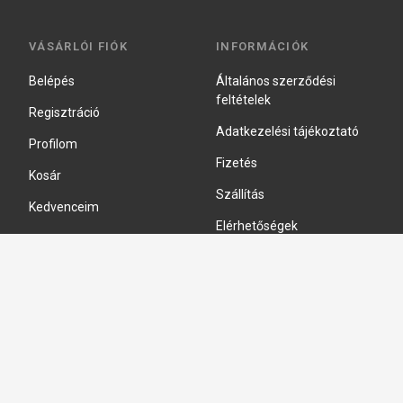
VÁSÁRLÓI FIÓK
INFORMÁCIÓK
Belépés
Általános szerződési
feltételek
Regisztráció
Adatkezelési tájékoztató
Profilom
Fizetés
Kosár
Szállítás
Kedvenceim
Elérhetőségek
Adatkezelési beállítások
HIDRAULIKA JAVÍTÁS
Hidraulika szivattyú javitás
Hidromotor javítás