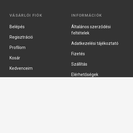
VÁSÁRLÓI FIÓK
INFORMÁCIÓK
Belépés
Általános szerződési
feltételek
Regisztráció
Adatkezelési tájékoztató
Profilom
Fizetés
Kosár
Szállítás
Kedvenceim
Elérhetőségek
Adatkezelési beállítások
HIDRAULIKA JAVÍTÁS
Hidraulika szivattyú javitás
Hidromotor javítás