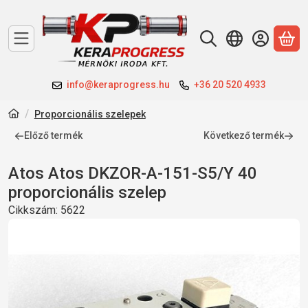
A 
info@keraprogress.hu
+36 20 520 4933
Proporcionális szelepek
Előző termék
Következő termék
Atos Atos DKZOR-A-151-S5/Y 40
proporcionális szelep
Cikkszám:
5622