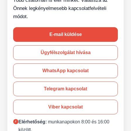
Több csatornán is elér minket. Válassza az
Önnek legkényelmesebb kapcsolatfelvételi
módot.
E-mail küldése
Ügyfélszolgálat hívása
WhatsApp kapcsolat
Telegram kapcsolat
Viber kapcsolat
Elérhetőség:
munkanapokon 8:00 és 16:00
között.