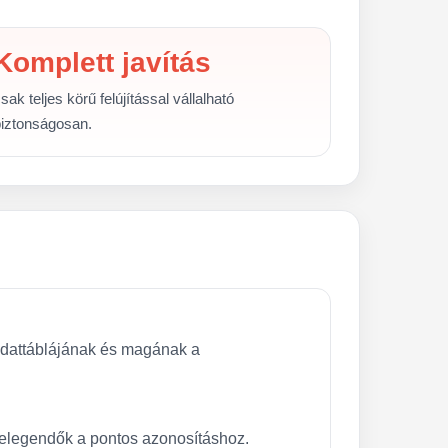
Komplett javítás
sak teljes körű felújítással vállalható
iztonságosan.
z adattáblájának és magának a
elegendők a pontos azonosításhoz.