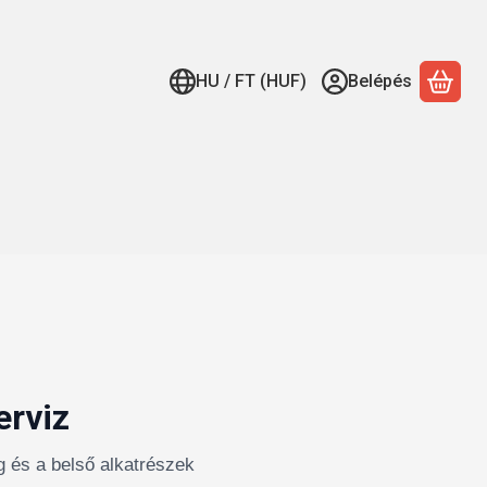
HU / FT (HUF)
Belépés
A ko
erviz
g és a belső alkatrészek