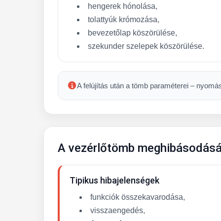
hengerek hónolása,
tolattyúk krómozása,
bevezetőlap köszörülése,
szekunder szelepek köszörülése.
A felújítás után a tömb paraméterei – nyomást
A vezérlőtömb meghibásodásár
Tipikus hibajelenségek
funkciók összekavarodása,
visszaengedés,