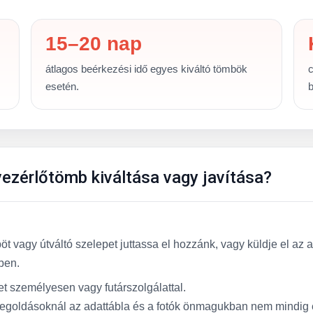
15–20 nap
átlagos beérkezési idő egyes kiváltó tömbök
c
esetén.
b
vezérlőtömb kiváltása vagy javítása?
öt vagy útváltó szelepet juttassa el hozzánk, vagy küldje el a
ben.
et személyesen vagy futárszolgálattal.
goldásoknál az adattábla és a fotók önmagukban nem mindig 