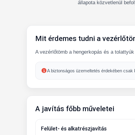
állapota közvetlenül befo
Mit érdemes tudni a vezérlőtö
A vezérlőtömb a hengerkopás és a tolattyúk 
A biztonságos üzemeltetés érdekében csak ko
A javítás főbb műveletei
Felület- és alkatrészjavítás