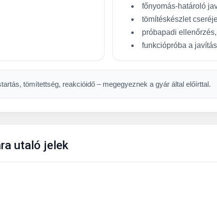
főnyomás-határoló jav
tömítéskészlet cseréje
próbapadi ellenőrzés,
funkciópróba a javítá
artás, tömítettség, reakcióidő – megegyeznek a gyár által előírttal.
a utaló jelek