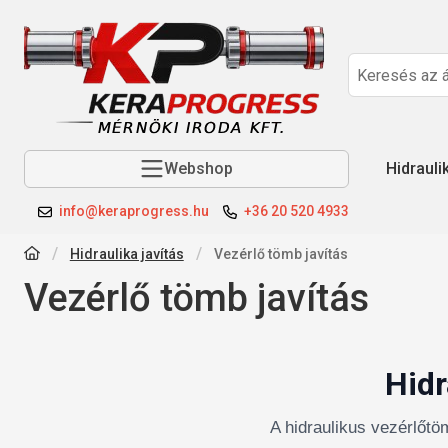
Webshop
Hidrauli
info@keraprogress.hu
+36 20 520 4933
Hidraulika javítás
Vezérlő tömb javítás
Vezérlő tömb javítás
Hidr
A hidraulikus vezérlőtö