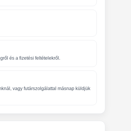
l és a fizetési feltételekről.
nknál, vagy futárszolgálattal másnap küldjük