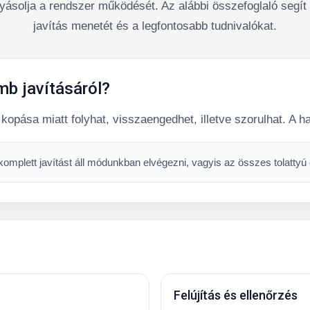
lyásolja a rendszer működését. Az alábbi összefoglaló segít át
javítás menetét és a legfontosabb tudnivalókat.
mb javításáról?
kopása miatt folyhat, visszaengedhet, illetve szorulhat. A h
mplett javítást áll módunkban elvégezni, vagyis az összes tolattyú é
Felújítás és ellenőrzés