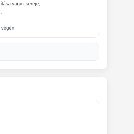
ítása vagy cseréje,
,
s végén.