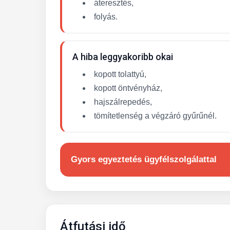
áteresztés,
folyás.
A hiba leggyakoribb okai
kopott tolattyú,
kopott öntvényház,
hajszálrepedés,
tömítetlenség a végzáró gyűrűnél.
Gyors egyeztetés ügyfélszolgálattal
Átfutási idő