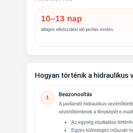
10–13 nap
átlagos elkészülési idő javítás esetén.
Hogyan történik a hidraulikus 
Beazonosítás
1
A javítandó hidraulikus vezérlőtömb
vezérlőtömbnek a fényképét e-mail
Az egység eljuttatása történh
Egyes különleges műszaki me