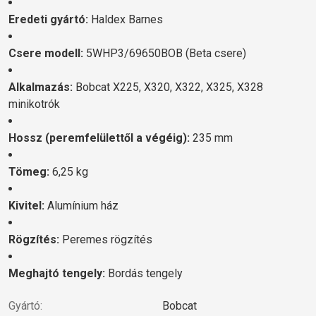
Eredeti gyártó:
Haldex Barnes
Csere modell:
5WHP3/69650BOB (Beta csere)
Alkalmazás:
Bobcat X225, X320, X322, X325, X328
minikotrók
Hossz (peremfelülettől a végéig):
235 mm
Tömeg:
6,25 kg
Kivitel:
Alumínium ház
Rögzítés:
Peremes rögzítés
Meghajtó tengely:
Bordás tengely
Gyártó:
Bobcat