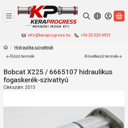
A 
info@keraprogress.hu
+36 20 520 4933
Hidraulika szivattyúk
Előző termék
Következő termék
Bobcat X225 / 6665107 hidraulikus
fogaskerék-szivattyú
Cikkszám:
2013