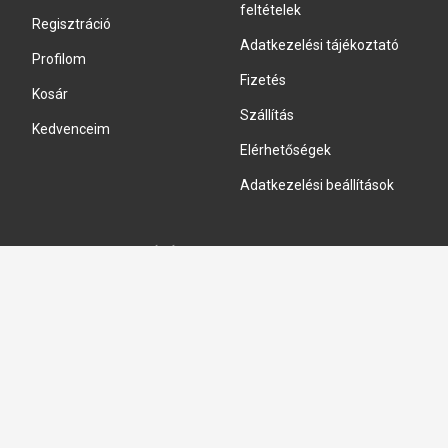
feltételek
Regisztráció
Adatkezelési tájékoztató
Profilom
Fizetés
Kosár
Szállítás
Kedvenceim
Elérhetőségek
Adatkezelési beállítások
HIDRAULIKA JAVÍTÁS
Hidraulika szivattyú javitás
Hidromotor javítás
Munkahenger javítás
Vezérlő tömb javítás