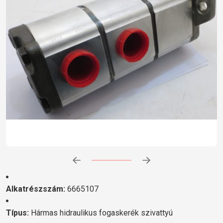
Előrehaladás:
0
%
Alkatrészszám:
6665107
Típus:
Hármas hidraulikus fogaskerék szivattyú