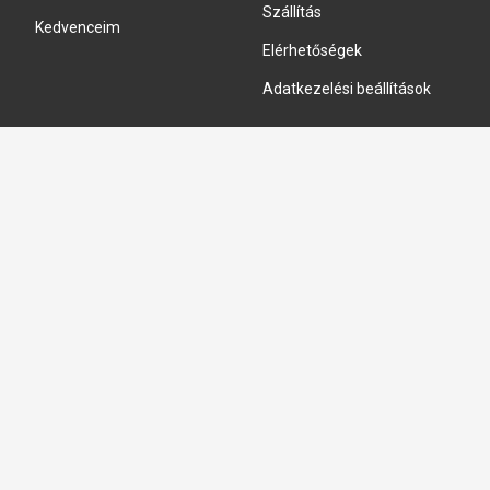
Szállítás
Kedvenceim
Elérhetőségek
Adatkezelési beállítások
HIDRAULIKA JAVÍTÁS
Hidraulika szivattyú javitás
Hidromotor javítás
Munkahenger javítás
Vezérlő tömb javítás