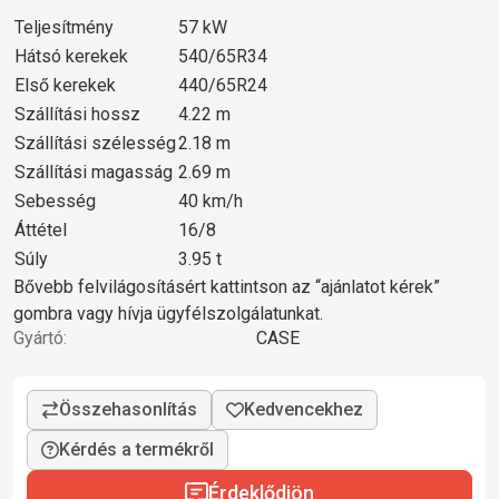
Teljesítmény
57 kW
Hátsó kerekek
540/65R34
Első kerekek
440/65R24
Szállítási hossz
4.22 m
Szállítási szélesség
2.18 m
Szállítási magasság
2.69 m
Sebesség
40 km/h
Áttétel
16/8
Súly
3.95 t
Bővebb felvilágosításért kattintson az “ajánlatot kérek”
gombra vagy hívja ügyfélszolgálatunkat.
Gyártó:
CASE
Kérdés a termékről
Érdeklődjön