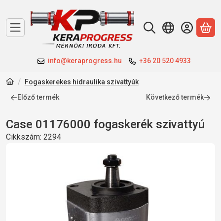
A 
info@keraprogress.hu
+36 20 520 4933
Fogaskerekes hidraulika szivattyúk
Előző termék
Következő termék
Case 01176000 fogaskerék szivattyú
Cikkszám:
2294