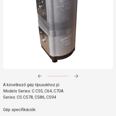
Előrehaladás:
0
%
A következő gép típusokhoz jó:
Models Series: C C55, C64, C70A
Series: CS CS78, CS86, CS94
Gép specifikációk: