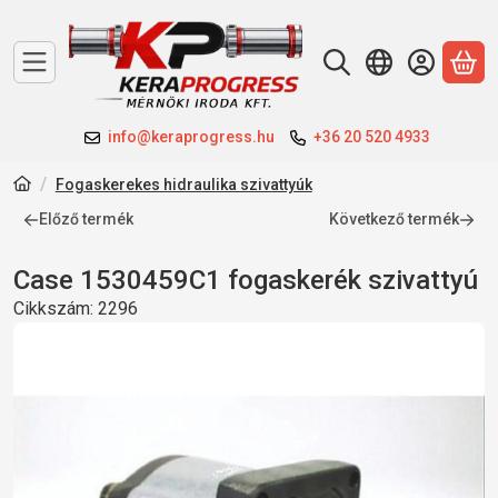
A 
info@keraprogress.hu
+36 20 520 4933
Fogaskerekes hidraulika szivattyúk
Előző termék
Következő termék
Case 1530459C1 fogaskerék szivattyú
Cikkszám:
2296