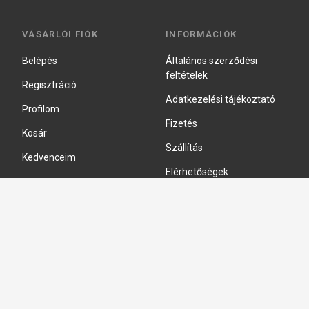
VÁSÁRLÓI FIÓK
INFORMÁCIÓK
Belépés
Általános szerződési
feltételek
Regisztráció
Adatkezelési tájékoztató
Profilom
Fizetés
Kosár
Szállítás
Kedvenceim
Elérhetőségek
Adatkezelési beállítások
HIDRAULIKA JAVÍTÁS
Hidraulika szivattyú javitás
Hidromotor javítás