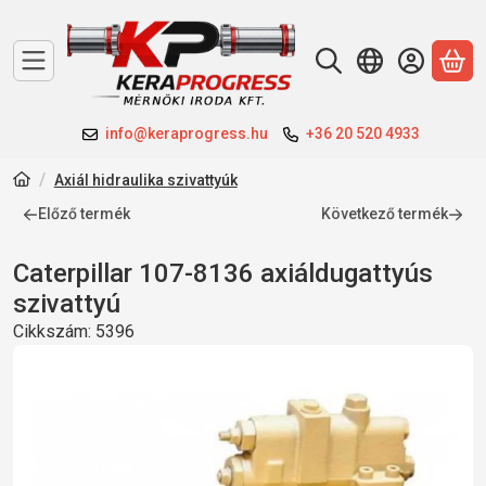
A 
info@keraprogress.hu
+36 20 520 4933
Axiál hidraulika szivattyúk
Előző termék
Következő termék
Caterpillar 107-8136 axiáldugattyús
szivattyú
Cikkszám:
5396