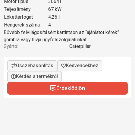
Motor típus
3064T
Teljesítmény
67 kW
Lökettérfogat
4.25 l
Hengerek száma
4
Bővebb felvilágosításért kattintson az “ajánlatot kérek”
gombra vagy hívja ügyfélszolgálatunkat.
Gyártó:
Caterpillar
Kérdés a termékről
Érdeklődjön