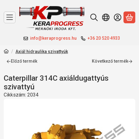
A 
info@keraprogress.hu
+36 20 520 4933
Axiál hidraulika szivattyúk
Előző termék
Következő termék
Caterpillar 314C axiáldugattyús
szivattyú
Cikkszám:
2034