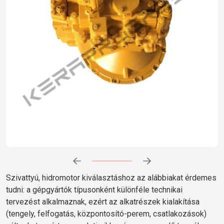
Előrehaladás:
0
%
Szivattyú, hidromotor kiválasztáshoz az alábbiakat érdemes
tudni: a gépgyártók típusonként különféle technikai
tervezést alkalmaznak, ezért az alkatrészek kialakítása
(tengely, felfogatás, központosító-perem, csatlakozások)