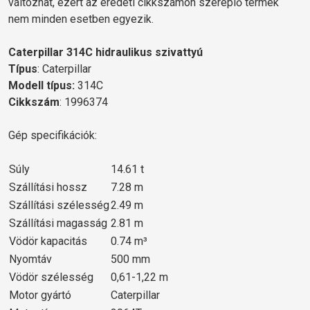
változhat, ezért az eredeti cikkszámon szereplő termék
nem minden esetben egyezik.
Caterpillar 314C hidraulikus szivattyú
Típus
: Caterpillar
Modell típus:
314C
Cikkszám
: 1996374
Gép specifikációk:
Súly
14.61 t
Szállítási hossz
7.28 m
Szállítási szélesség
2.49 m
Szállítási magasság
2.81 m
Vödör kapacitás
0.74 m³
Nyomtáv
500 mm
Vödör szélesség
0,61-1,22 m
Motor gyártó
Caterpillar