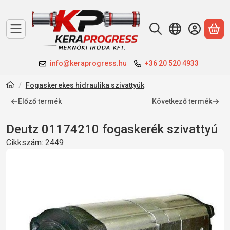
A 
info@keraprogress.hu
+36 20 520 4933
Fogaskerekes hidraulika szivattyúk
Előző termék
Következő termék
Deutz 01174210 fogaskerék szivattyú
Cikkszám:
2449