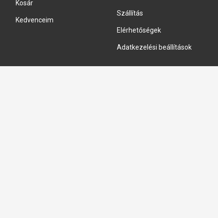
Kosár
Szállítás
Kedvenceim
Elérhetőségek
Adatkezelési beállítások
HIDRAULIKA JAVÍTÁS
Hidraulika szivattyú javitás
Hidromotor javítás
Munkahenger javítás
Vezérlő tömb javítás