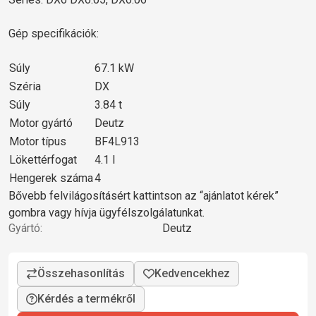
Gép specifikációk:
Súly
67.1 kW
Széria
DX
Súly
3.84 t
Motor gyártó
Deutz
Motor típus
BF4L913
Lökettérfogat
4.1 l
Hengerek száma
4
Bővebb felvilágosításért kattintson az “ajánlatot kérek”
gombra vagy hívja ügyfélszolgálatunkat.
Gyártó:
Deutz
Kérdés a termékről