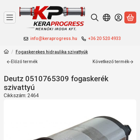
A 
info@keraprogress.hu
+36 20 520 4933
Fogaskerekes hidraulika szivattyúk
Előző termék
Következő termék
Deutz 0510765309 fogaskerék
szivattyú
Cikkszám:
2464