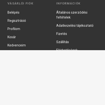
VÁSÁRLÓI FIÓK
INFORMÁCIÓK
Belépés
Általános szerződési
feltételek
Regisztráció
Adatkezelési tájékoztató
Profilom
Fizetés
Kosár
Szállítás
Kedvenceim
Elérhetőségek
Adatkezelési beállítások
HIDRAULIKA JAVÍTÁS
Hidraulika szivattyú javitás
Hidromotor javítás
Munkahenger javítás