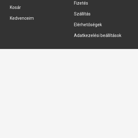
Fizetés
Kosár
Szállítás
Kedvenceim
Elérhetőségek
Adatkezelési beállítások
HIDRAULIKA JAVÍTÁS
Hidraulika szivattyú javitás
Hidromotor javítás
Munkahenger javítás
Vezérlő tömb javítás