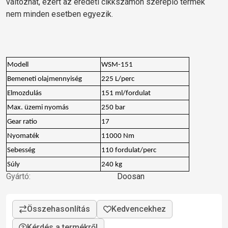
változhat, ezért az eredeti cikkszámon szereplő termék
nem minden esetben egyezik.
Modell
WSM-151
Bemeneti olajmennyiség
225 L/perc
Elmozdulás
151 ml/fordulat
Max. üzemi nyomás
250 bar
Gear ratio
17
Nyomaték
11000 Nm
Sebesség
110 fordulat/perc
Súly
240 kg
Gyártó:
Doosan
Kérdés a termékről