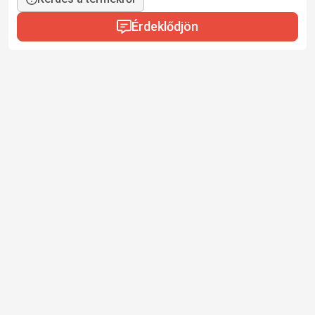
Érdeklődjön