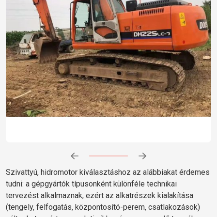
Előrehaladás:
0
%
Szivattyú, hidromotor kiválasztáshoz az alábbiakat érdemes
tudni: a gépgyártók típusonként különféle technikai
tervezést alkalmaznak, ezért az alkatrészek kialakítása
(tengely, felfogatás, központosító-perem, csatlakozások)