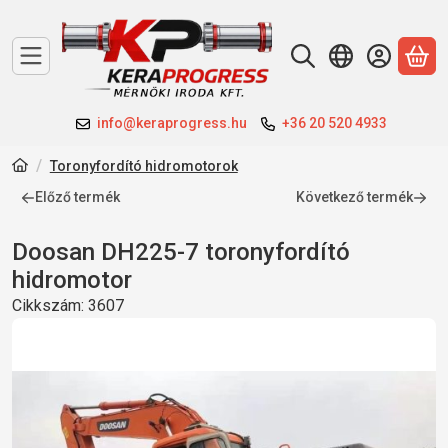
A 
info@keraprogress.hu
+36 20 520 4933
Toronyfordító hidromotorok
Előző termék
Következő termék
Doosan DH225-7 toronyfordító
hidromotor
Cikkszám:
3607