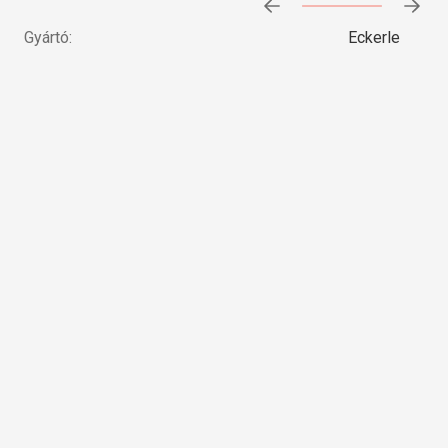
Előrehaladás:
0
%
Gyártó:
Eckerle