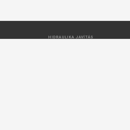
HIDRAULIKA JAVÍTÁS
 feltételek
Hidraulika szivattyú javitás
ztató
Hidromotor javítás
Munkahenger javítás
Vezérlő tömb javítás
ások