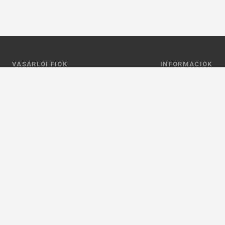
VÁSÁRLÓI FIÓK
INFORMÁCIÓK
Belépés
Általános szerződési
Regisztráció
Adatkezelési tájéko
Profilom
Fizetés
Kosár
Szállítás
Kedvenceim
Elérhetőségek
Adatkezelési beállít