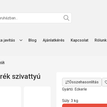
ka javítás
Blog
Ajánlatkérés
Kapcsolat
Rólunk
yúk
ék szivattyú
Gyártó: Eckerle
Súly: 3 kg