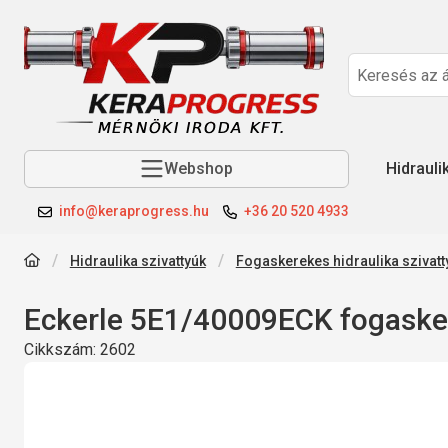
Webshop
Hidrauli
info@keraprogress.hu
+36 20 520 4933
Hidraulika szivattyúk
Fogaskerekes hidraulika szivatt
Eckerle 5E1/40009ECK fogasker
Cikkszám:
2602