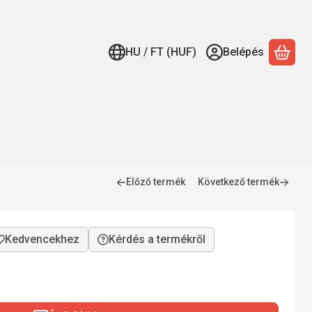
HU / FT (HUF)
Belépés
A ko
Előző termék
Következő termék
Kérdés a termékről