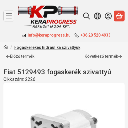
A 
info@keraprogress.hu
+36 20 520 4933
Fogaskerekes hidraulika szivattyúk
Előző termék
Következő termék
Fiat 5129493 fogaskerék szivattyú
Cikkszám:
2226