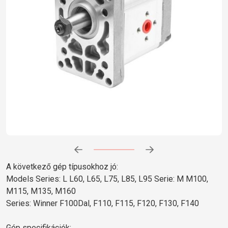
Előrehaladás:
0
%
A következő gép típusokhoz jó:
Models Series: L L60, L65, L75, L85, L95 Serie: M M100,
M115, M135, M160
Series: Winner F100Dal, F110, F115, F120, F130, F140
Gép specifikációk: