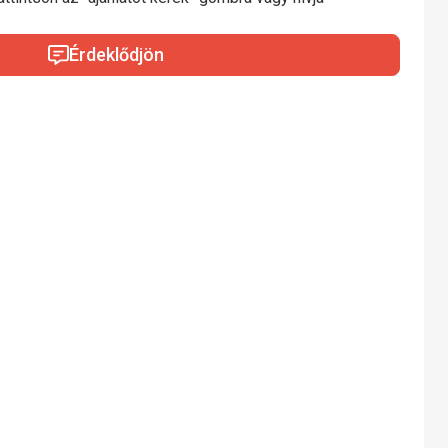
Érdeklődjön