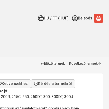
HU / FT (HUF)
Belépés
A ko
Előző termék
Következő termék
Kérdés a termékről
z jó:
: 200R, 215C, 250, 250DT, 300, 300DT, 300J
ttintson az “ajánlatot kérek” gombra vagy hívja