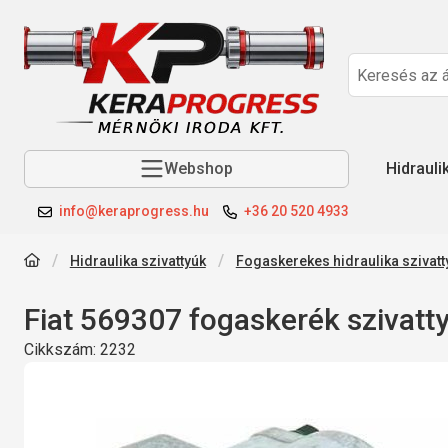
Webshop
Hidrauli
info@keraprogress.hu
+36 20 520 4933
Hidraulika szivattyúk
Fogaskerekes hidraulika szivatt
Fiat 569307 fogaskerék szivatt
Cikkszám:
2232