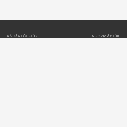
VÁSÁRLÓI FIÓK
INFORMÁCIÓK
Belépés
Általános szerződési
Regisztráció
Adatkezelési tájéko
Profilom
Fizetés
Kosár
Szállítás
Kedvenceim
Elérhetőségek
Adatkezelési beállít