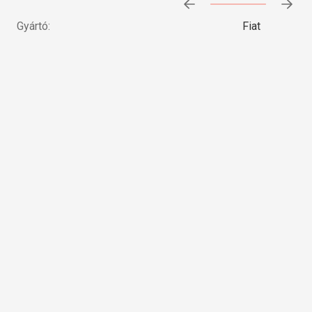
Előrehaladás:
0
%
Gyártó:
Fiat