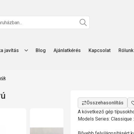
ka javítás
Blog
Ajánlatkérés
Kapcsolat
Rólunk
yúk
yú
A következő gép típusokho
Models Series: Classique 
Bővebb felvilágosításért ka