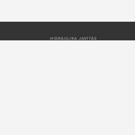
HIDRAULIKA JAVÍTÁS
 feltételek
Hidraulika szivattyú javitás
ztató
Hidromotor javítás
Munkahenger javítás
Vezérlő tömb javítás
ások