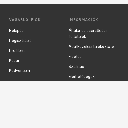
VÁSÁRLÓI FIÓK
INFORMÁCIÓK
Belépés
Általános szerződési
feltételek
Regisztráció
Adatkezelési tájékoztató
Profilom
Fizetés
Kosár
Szállítás
Kedvenceim
Elérhetőségek
Adatkezelési beállítások
HIDRAULIKA JAVÍTÁS
Hidraulika szivattyú javitás
Hidromotor javítás