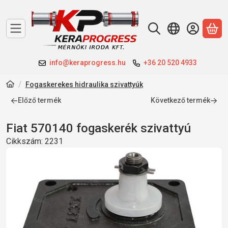
A 
info@keraprogress.hu
+36 20 520 4933
Fogaskerekes hidraulika szivattyúk
Előző termék
Következő termék
Fiat 570140 fogaskerék szivattyú
Cikkszám:
2231