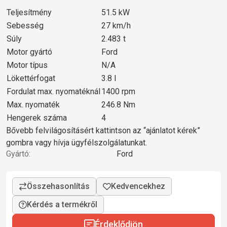
Teljesítmény
51.5 kW
Sebesség
27 km/h
Súly
2.483 t
Motor gyártó
Ford
Motor típus
N/A
Lökettérfogat
3.8 l
Fordulat max. nyomatéknál
1400 rpm
Max. nyomaték
246.8 Nm
Hengerek száma
4
Bővebb felvilágosításért kattintson az “ajánlatot kérek”
gombra vagy hívja ügyfélszolgálatunkat.
Gyártó:
Ford
Kérdés a termékről
Érdeklődjön