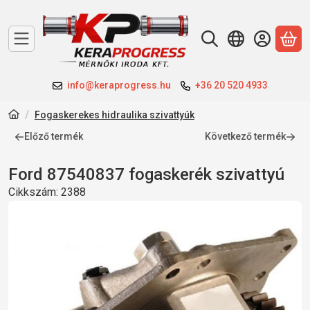
A 
info@keraprogress.hu
+36 20 520 4933
Fogaskerekes hidraulika szivattyúk
Előző termék
Következő termék
Ford 87540837 fogaskerék szivattyú
Cikkszám:
2388