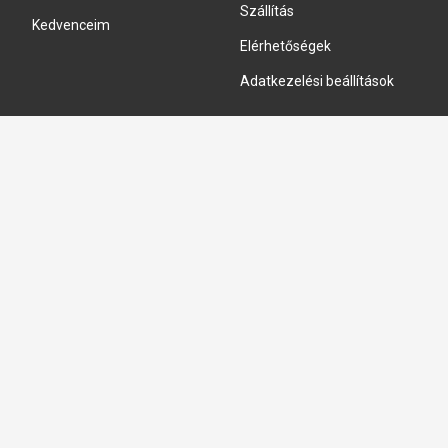
Szállítás
Kedvenceim
Elérhetőségek
Adatkezelési beállítások
HIDRAULIKA JAVÍTÁS
Hidraulika szivattyú javitás
Hidromotor javítás
Munkahenger javítás
Vezérlő tömb javítás