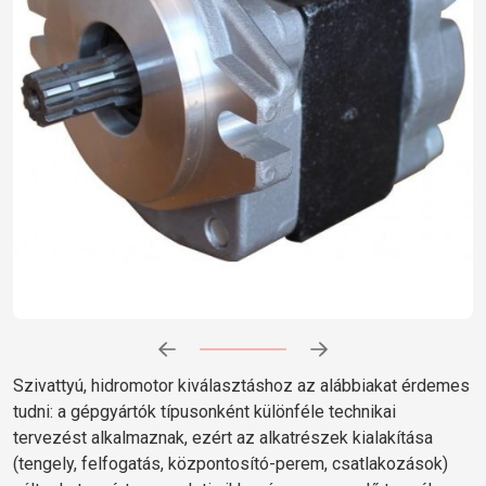
Előrehaladás:
0
%
Szivattyú, hidromotor kiválasztáshoz az alábbiakat érdemes
tudni: a gépgyártók típusonként különféle technikai
tervezést alkalmaznak, ezért az alkatrészek kialakítása
(tengely, felfogatás, központosító-perem, csatlakozások)