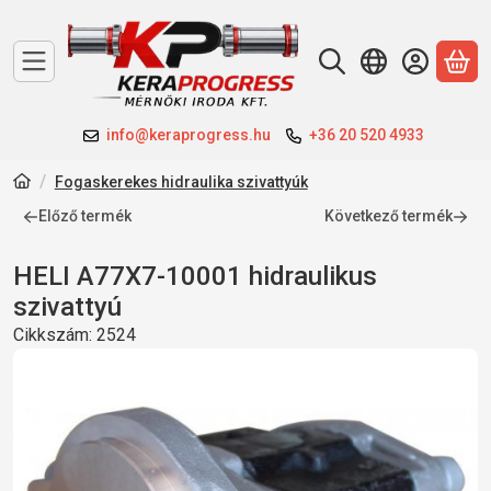
A 
info@keraprogress.hu
+36 20 520 4933
Fogaskerekes hidraulika szivattyúk
Előző termék
Következő termék
HELI A77X7-10001 hidraulikus
szivattyú
Cikkszám:
2524