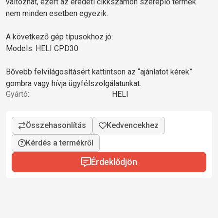
változhat, ezért az eredeti cikkszámon szereplő termék
nem minden esetben egyezik.
A következő gép típusokhoz jó:
Models: HELI CPD30
Bővebb felvilágosításért kattintson az “ajánlatot kérek”
gombra vagy hívja ügyfélszolgálatunkat.
Gyártó:
HELI
Kérdés a termékről
Érdeklődjön