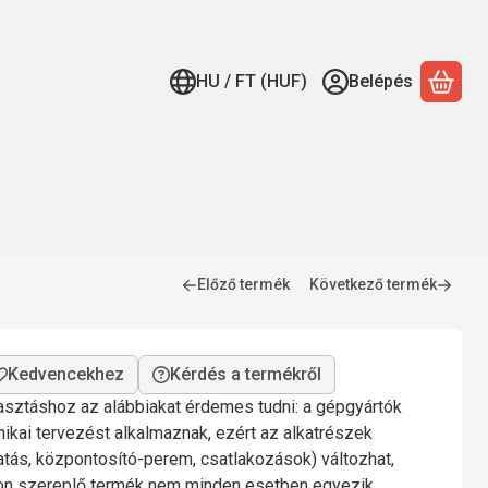
HU / FT (HUF)
Belépés
A ko
Előző termék
Következő termék
Kérdés a termékről
lasztáshoz az alábbiakat érdemes tudni: a gépgyártók
nikai tervezést alkalmaznak, ezért az alkatrészek
gatás, központosító-perem, csatlakozások) változhat,
mon szereplő termék nem minden esetben egyezik.