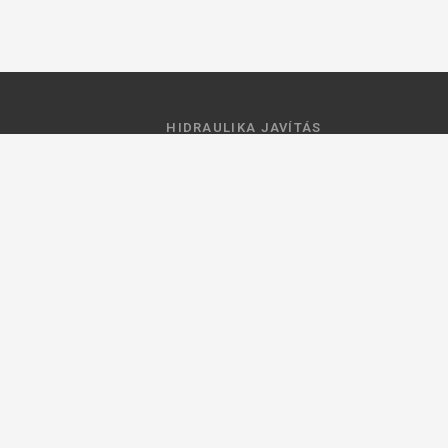
HIDRAULIKA JAVÍTÁS
 feltételek
Hidraulika szivattyú javitás
ztató
Hidromotor javítás
Munkahenger javítás
Vezérlő tömb javítás
ások