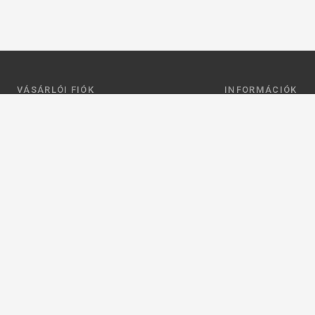
VÁSÁRLÓI FIÓK
INFORMÁCIÓK
Belépés
Általános szerződési
Regisztráció
Adatkezelési tájéko
Profilom
Fizetés
Kosár
Szállítás
Kedvenceim
Elérhetőségek
Adatkezelési beállít