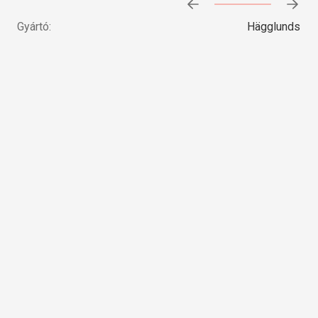
Előrehaladás:
0
%
Gyártó:
Hägglunds