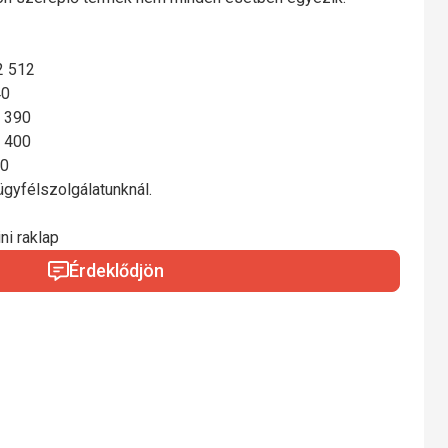
2 512
40
 390
 400
50
 ügyfélszolgálatunknál.
ni raklap
Érdeklődjön