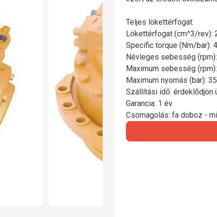
Teljes lökettérfogat:
Lökettérfogat (cm^3/rev): 
Specific torque (Nm/bar): 
Névleges sebesség (rpm):
Maximum sebesség (rpm):
Maximum nyomás (bar): 3
Szállítási idő: érdeklődjön
Garancia: 1 év
Csomagolás: fa doboz - mi