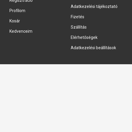
Regisztráció
Adatkezelési tájékoztató
Profilom
Fizetés
Kosár
Szállítás
Kedvenceim
Elérhetőségek
Adatkezelési beállítások
HIDRAULIKA JAVÍTÁS
Hidraulika szivattyú javitás
Hidromotor javítás
Munkahenger javítás
Vezérlő tömb javítás