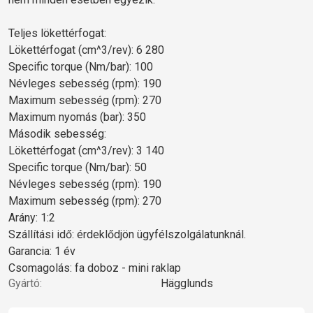
Teljes lökettérfogat:
Lökettérfogat (cm^3/rev): 6 280
Specific torque (Nm/bar): 100
Névleges sebesség (rpm): 190
Maximum sebesség (rpm): 270
Maximum nyomás (bar): 350
Második sebesség:
Lökettérfogat (cm^3/rev): 3 140
Specific torque (Nm/bar): 50
Névleges sebesség (rpm): 190
Maximum sebesség (rpm): 270
Arány: 1:2
Szállítási idő: érdeklődjön ügyfélszolgálatunknál.
Garancia: 1 év
Csomagolás: fa doboz - mini raklap
Gyártó:
Hägglunds