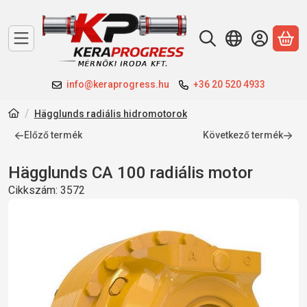
A 
info@keraprogress.hu
+36 20 520 4933
Hägglunds radiális hidromotorok
Előző termék
Következő termék
Hägglunds CA 100 radiális motor
Cikkszám:
3572