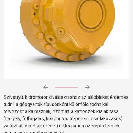
Előrehaladás:
0
%
Szivattyú, hidromotor kiválasztáshoz az alábbiakat érdemes
tudni: a gépgyártók típusonként különféle technikai
tervezést alkalmaznak, ezért az alkatrészek kialakítása
(tengely, felfogatás, központosító-perem, csatlakozások)
változhat, ezért az eredeti cikkszámon szereplő termék
nem minden esetben egyezik.