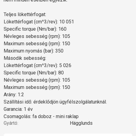
Teljes lökettérfogat:
Lökettérfogat (cm^3/rev): 10 051
Specific torque (Nm/bar): 160
Névleges sebesség (rpm): 105
Maximum sebesség (rpm): 150
Maximum nyomás (bar): 350
Második sebesség:
Lökettérfogat (cm^3/rev): 5 026
Specific torque (Nm/bar): 80
Névleges sebesség (rpm): 105
Maximum sebesség (rpm): 150
Arány: 1:2
Szállítási idő: érdeklődjön ügyfélszolgálatunknál.
Garancia: 1 év
Csomagolás: fa doboz - mini raklap
Gyártó:
Hägglunds