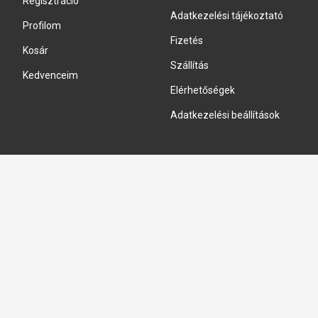
Regisztráció
Adatkezelési tájékoztató
Profilom
Fizetés
Kosár
Szállítás
Kedvenceim
Elérhetőségek
Adatkezelési beállítások
HIDRAULIKA JAVÍTÁS
Hidraulika szivattyú javitás
Hidromotor javítás
Munkahenger javítás
Vezérlő tömb javítás