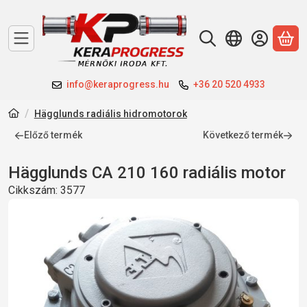
A 
info@keraprogress.hu
+36 20 520 4933
Hägglunds radiális hidromotorok
Előző termék
Következő termék
Hägglunds CA 210 160 radiális motor
Cikkszám:
3577