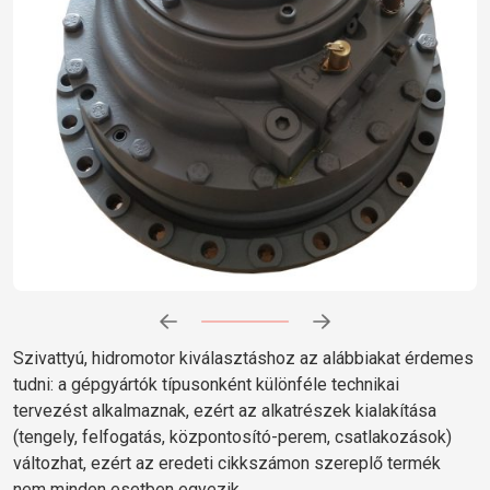
Előrehaladás:
0
%
Szivattyú, hidromotor kiválasztáshoz az alábbiakat érdemes
tudni: a gépgyártók típusonként különféle technikai
tervezést alkalmaznak, ezért az alkatrészek kialakítása
(tengely, felfogatás, központosító-perem, csatlakozások)
változhat, ezért az eredeti cikkszámon szereplő termék
nem minden esetben egyezik.