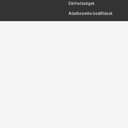
Elérhetőségek
Adatkezelési beállítások
HIDRAULIKA JAVÍTÁS
Hidraulika szivattyú javitás
Hidromotor javítás
Munkahenger javítás
Vezérlő tömb javítás