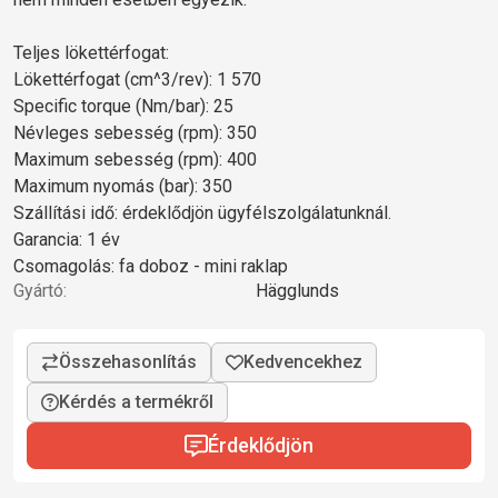
Teljes lökettérfogat:
Lökettérfogat (cm^3/rev): 1 570
Specific torque (Nm/bar): 25
Névleges sebesség (rpm): 350
Maximum sebesség (rpm): 400
Maximum nyomás (bar): 350
Szállítási idő: érdeklődjön ügyfélszolgálatunknál.
Garancia: 1 év
Csomagolás: fa doboz - mini raklap
Gyártó:
Hägglunds
Kérdés a termékről
Érdeklődjön