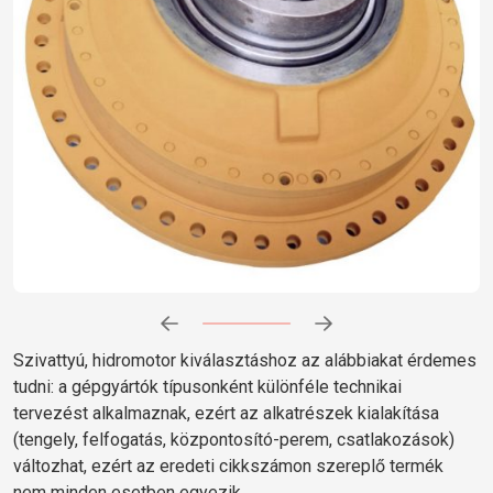
Előrehaladás:
0
%
Szivattyú, hidromotor kiválasztáshoz az alábbiakat érdemes
tudni: a gépgyártók típusonként különféle technikai
tervezést alkalmaznak, ezért az alkatrészek kialakítása
(tengely, felfogatás, központosító-perem, csatlakozások)
változhat, ezért az eredeti cikkszámon szereplő termék
nem minden esetben egyezik.