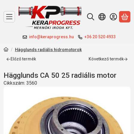
A 
info@keraprogress.hu
+36 20 520 4933
Hägglunds radiális hidromotorok
Előző termék
Következő termék
Hägglunds CA 50 25 radiális motor
Cikkszám:
3560