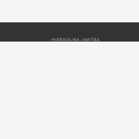
HIDRAULIKA JAVÍTÁS
 feltételek
Hidraulika szivattyú javitás
ztató
Hidromotor javítás
Munkahenger javítás
Vezérlő tömb javítás
ások