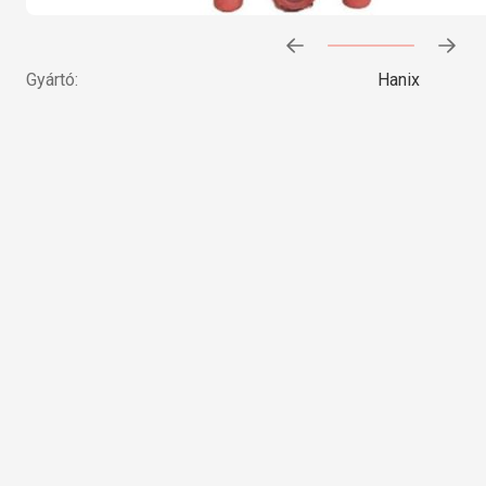
Előrehaladás:
0
%
Gyártó:
Hanix