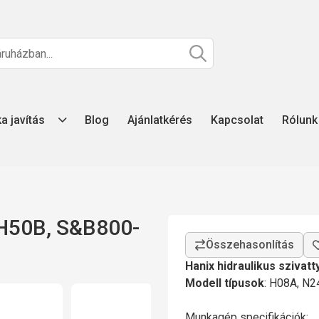
ka javítás
Blog
Ajánlatkérés
Kapcsolat
Rólunk
 H50B, S&B800-
Hanix hidraulikus szivatt
Modell típusok
: H08A, N2
Munkagép specifikációk: