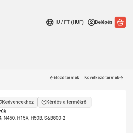
HU / FT (HUF)
Belépés
A ko
Előző termék
Következő termék
Kérdés a termékről
yúk
4, N450, H15X, H50B, S&B800-2