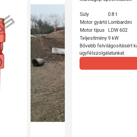
Súly
0.8 t
Motor gyártó
Lombardini
Motor típus
LDW 602
Teljesítmény
9 kW
Bővebb felvilágosításért ka
ügyfélszolgálatunkat.