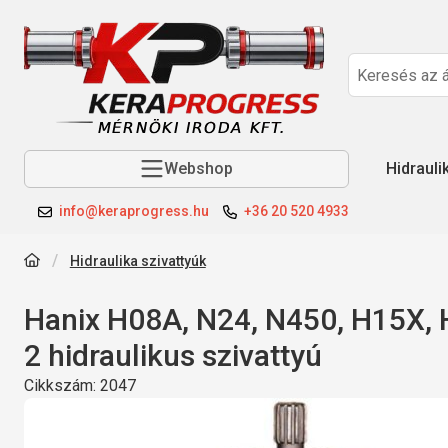
Webshop
Hidrauli
info@keraprogress.hu
+36 20 520 4933
Hidraulika szivattyúk
Hanix H08A, N24, N450, H15X,
2 hidraulikus szivattyú
Cikkszám:
2047