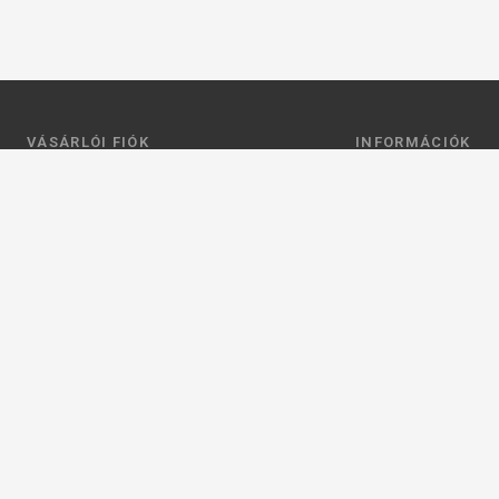
VÁSÁRLÓI FIÓK
INFORMÁCIÓK
Belépés
Általános szerződési
Regisztráció
Adatkezelési tájéko
Profilom
Fizetés
Kosár
Szállítás
Kedvenceim
Elérhetőségek
Adatkezelési beállít