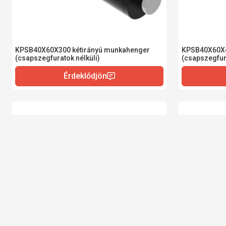
KPSB40X60X300 kétirányú munkahenger
KPSB40X60X4
(csapszegfuratok nélküli)
(csapszegfura