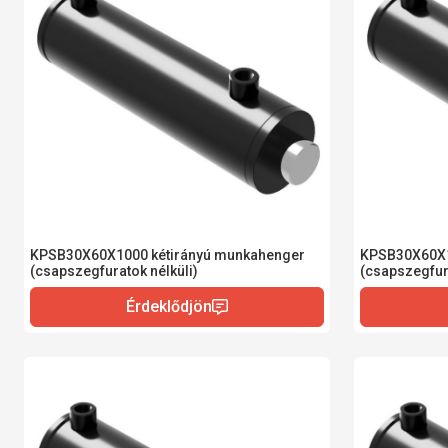
KPSB30X60X1000 kétirányú munkahenger
KPSB30X60X1
(csapszegfuratok nélküli)
(csapszegfura