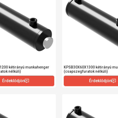
200 kétirányú munkahenger
KPSB30X60X1300 kétirányú m
tok nélküli)
(csapszegfuratok nélküli)