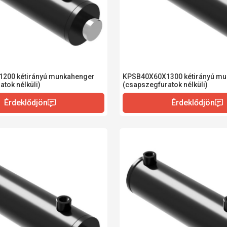
200 kétirányú munkahenger
KPSB40X60X1300 kétirányú m
tok nélküli)
(csapszegfuratok nélküli)