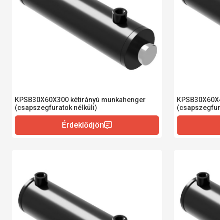
KPSB30X60X300 kétirányú munkahenger
KPSB30X60X4
(csapszegfuratok nélküli)
(csapszegfura