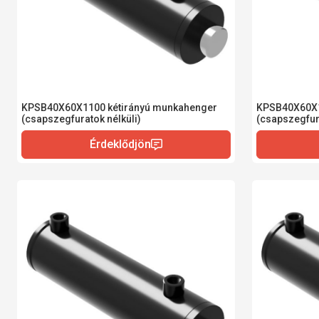
KPSB40X60X1100 kétirányú munkahenger
KPSB40X60X1
(csapszegfuratok nélküli)
(csapszegfura