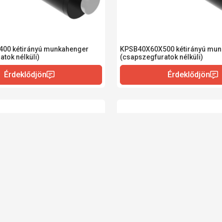
00 kétirányú munkahenger
KPSB40X60X500 kétirányú mun
tok nélküli)
(csapszegfuratok nélküli)