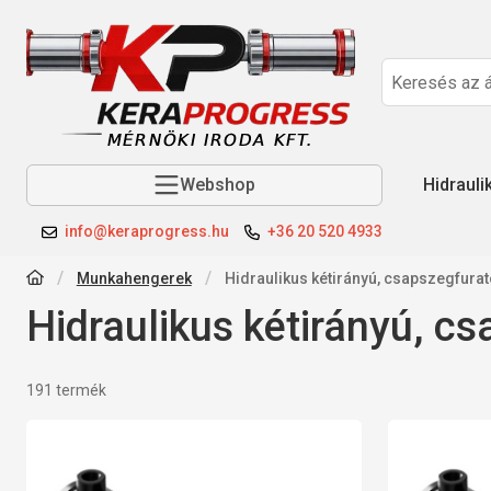
Webshop
Hidrauli
info@keraprogress.hu
+36 20 520 4933
Munkahengerek
Hidraulikus kétirányú, csapszegfura
Hidraulikus kétirányú, c
Összes termék a kategóriában
191
termék