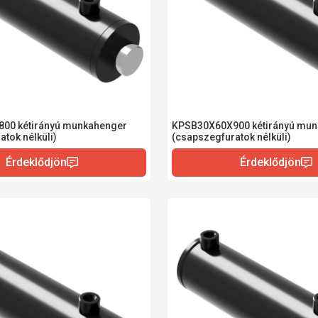
00 kétirányú munkahenger
KPSB30X60X900 kétirányú mun
tok nélküli)
(csapszegfuratok nélküli)