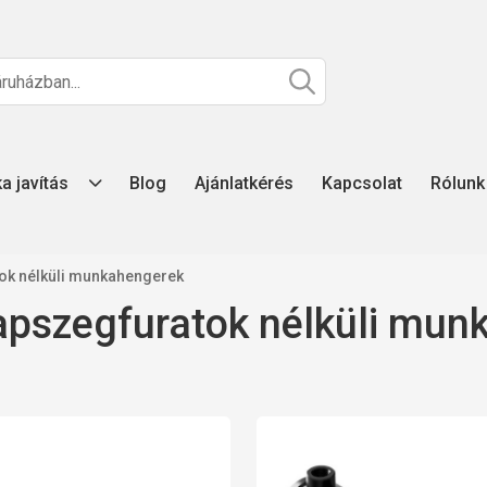
ka javítás
Blog
Ajánlatkérés
Kapcsolat
Rólunk
tok nélküli munkahengerek
sapszegfuratok nélküli mu