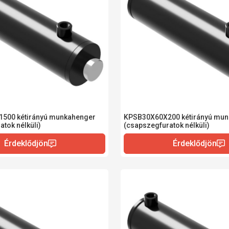
500 kétirányú munkahenger
KPSB30X60X200 kétirányú mun
tok nélküli)
(csapszegfuratok nélküli)