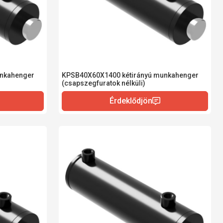
unkahenger
KPSB40X60X1400 kétirányú munkahenger
(csapszegfuratok nélküli)