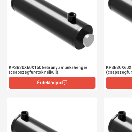
KPSB30X60X150 kétirányú munkahenger
KPSB30X60X1
(csapszegfuratok nélküli)
(csapszegfura