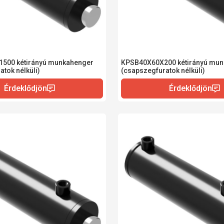
500 kétirányú munkahenger
KPSB40X60X200 kétirányú mun
tok nélküli)
(csapszegfuratok nélküli)