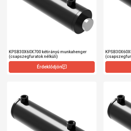
KPSB30X60X700 kétirányú munkahenger
KPSB30X60X8
(csapszegfuratok nélküli)
(csapszegfura