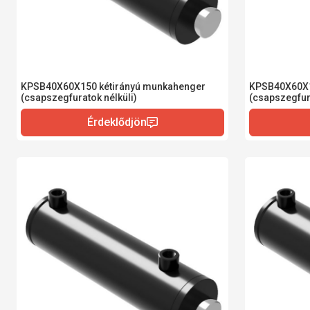
KPSB40X60X150 kétirányú munkahenger
KPSB40X60X1
(csapszegfuratok nélküli)
(csapszegfura