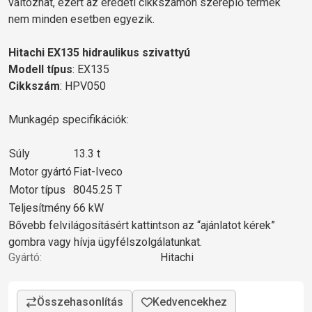
változhat, ezért az eredeti cikkszámon szereplő termék
nem minden esetben egyezik.
Hitachi EX135 hidraulikus szivattyú
Modell típus
: EX135
Cikkszám
: HPV050
Munkagép specifikációk:
Súly
13.3 t
Motor gyártó
Fiat-Iveco
Motor típus
8045.25 T
Teljesítmény
66 kW
Bővebb felvilágosításért kattintson az “ajánlatot kérek”
gombra vagy hívja ügyfélszolgálatunkat.
Gyártó:
Hitachi