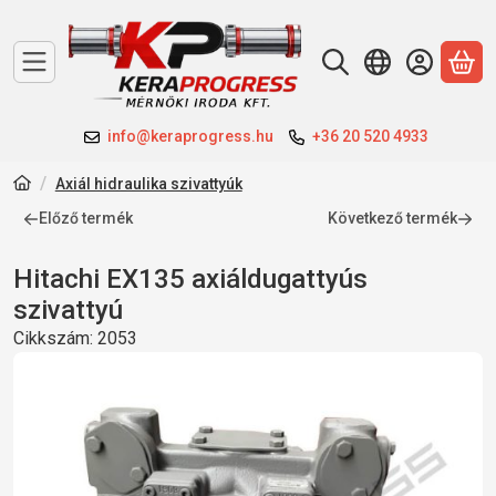
A 
info@keraprogress.hu
+36 20 520 4933
Axiál hidraulika szivattyúk
Előző termék
Következő termék
Hitachi EX135 axiáldugattyús
szivattyú
Cikkszám:
2053