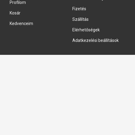
Profilom
Fizetés
Kosár
Szállítás
Kedvenceim
Elérhetőségek
Adatkezelési beállítások
HIDRAULIKA JAVÍTÁS
Hidraulika szivattyú javitás
Hidromotor javítás
Munkahenger javítás
Vezérlő tömb javítás