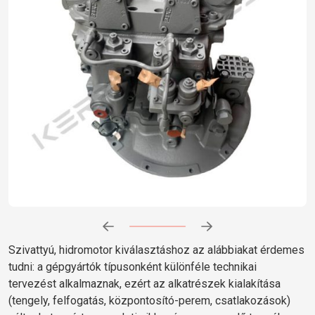
Előrehaladás:
0
%
Szivattyú, hidromotor kiválasztáshoz az alábbiakat érdemes
tudni: a gépgyártók típusonként különféle technikai
tervezést alkalmaznak, ezért az alkatrészek kialakítása
(tengely, felfogatás, központosító-perem, csatlakozások)