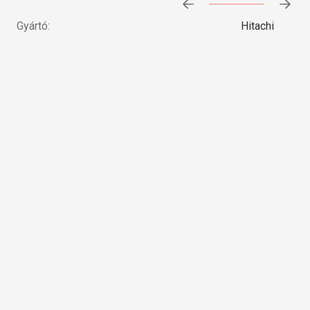
Előrehaladás:
0
%
Gyártó:
Hitachi