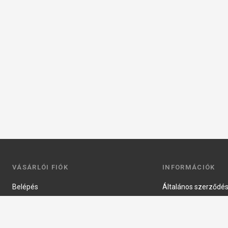
VÁSÁRLÓI FIÓK
INFORMÁCIÓK
Belépés
Általános szerződési
Regisztráció
Adatkezelési tájéko
Profilom
Fizetés