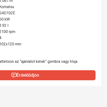
1.067 m
Komatsu
S4D102E
60 kW
3.92 l
2100 rpm
4
102x120 mm
ttintson az “ajánlatot kérek” gombra vagy hívja
Érdeklődjön