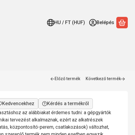
HU / FT (HUF)
Belépés
A ko
Előző termék
Következő termék
Kérdés a termékről
lasztáshoz az alábbiakat érdemes tudni: a gépgyártók
nikai tervezést alkalmaznak, ezért az alkatrészek
gatás, központosító-perem, csatlakozások) változhat,
mon szereplő termék nem minden esetben egyezik.