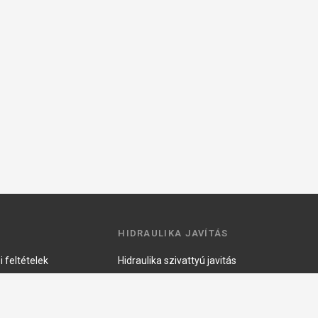
HIDRAULIKA JAVÍTÁS
 feltételek
Hidraulika szivattyú javitás
ztató
Hidromotor javítás
Munkahenger javítás