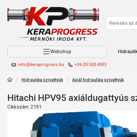
Webshop
Hidrauli
info@keraprogress.hu
+36 20 520 4933
Hidraulika szivattyúk
Axiál hidraulika szivattyúk
Hitachi HPV95 axiáldugattyús s
Cikkszám:
2191