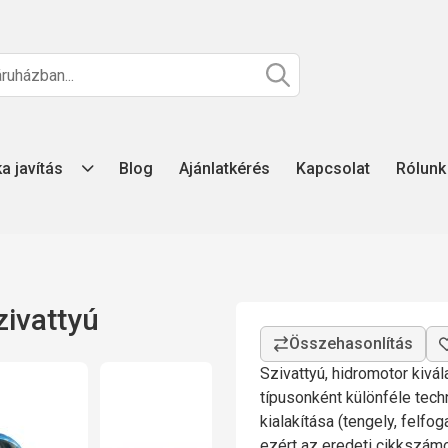
ka javítás
Blog
Ajánlatkérés
Kapcsolat
Rólunk
zivattyú
Szivattyú, hidromotor kivá
típusonként különféle tech
kialakítása (tengely, felfo
ezért az eredeti cikkszá