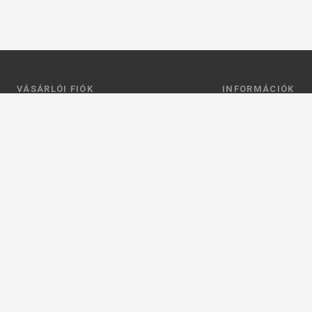
VÁSÁRLÓI FIÓK
INFORMÁCIÓK
Belépés
Általános szerződési
Regisztráció
Adatkezelési tájéko
Profilom
Fizetés
Kosár
Szállítás
Kedvenceim
Elérhetőségek
Adatkezelési beállít