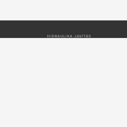
HIDRAULIKA JAVÍTÁS
 feltételek
Hidraulika szivattyú javitás
ztató
Hidromotor javítás
Munkahenger javítás
Vezérlő tömb javítás
ások