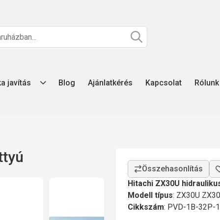
ka javítás
Blog
Ajánlatkérés
Kapcsolat
Rólunk
ttyú
Hitachi ZX30U hidrauliku
Modell típus
: ZX30U ZX3
Cikkszám
: PVD-1B-32P-