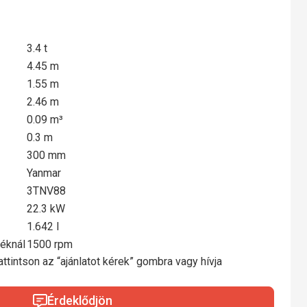
3.4 t
4.45 m
1.55 m
2.46 m
0.09 m³
0.3 m
300 mm
Yanmar
3TNV88
22.3 kW
1.642 l
éknál
1500 rpm
ttintson az “ajánlatot kérek” gombra vagy hívja
Érdeklődjön