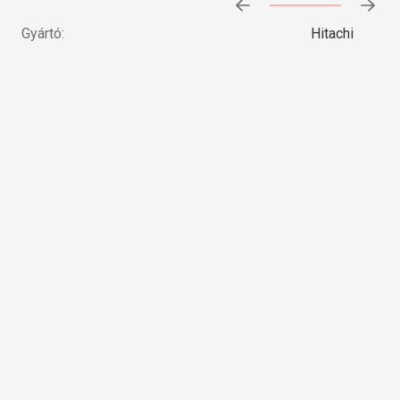
Előrehaladás:
0
%
Gyártó:
Hitachi