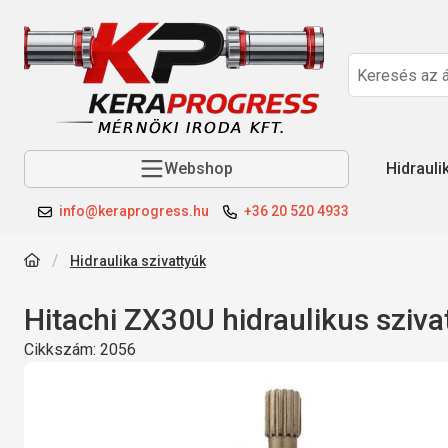
Webshop
Hidrauli
info@keraprogress.hu
+36 20 520 4933
Hidraulika szivattyúk
Hitachi ZX30U hidraulikus sziva
Cikkszám:
2056