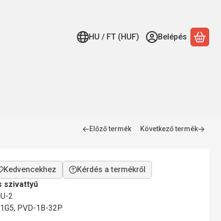
HU / FT (HUF)
Belépés
A ko
Előző termék
Következő termék
Kérdés a termékről
s szivattyú
0U-2
11G5, PVD-1B-32P