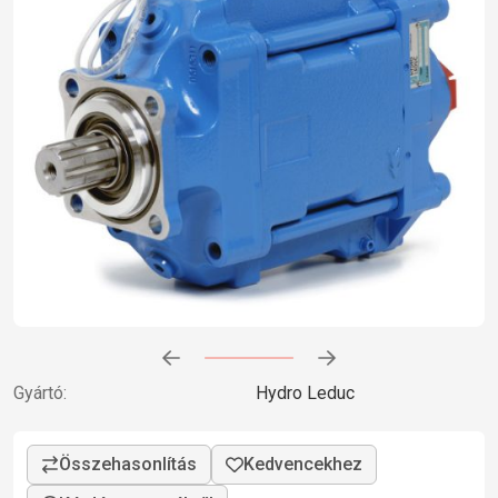
Előrehaladás:
0
%
Gyártó:
Hydro Leduc