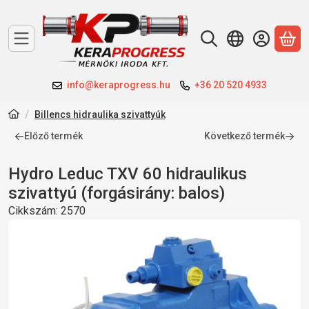
A 
info@keraprogress.hu
+36 20 520 4933
Billencs hidraulika szivattyúk
Előző termék
Következő termék
Hydro Leduc TXV 60 hidraulikus
szivattyú (forgásirány: balos)
Cikkszám:
2570