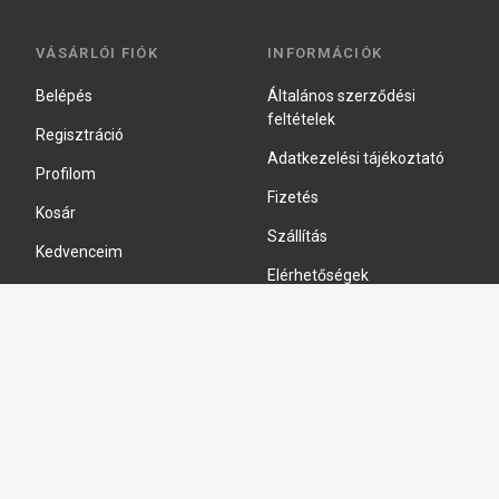
VÁSÁRLÓI FIÓK
INFORMÁCIÓK
Belépés
Általános szerződési
feltételek
Regisztráció
Adatkezelési tájékoztató
Profilom
Fizetés
Kosár
Szállítás
Kedvenceim
Elérhetőségek
Adatkezelési beállítások
HIDRAULIKA JAVÍTÁS
Hidraulika szivattyú javitás
Hidromotor javítás