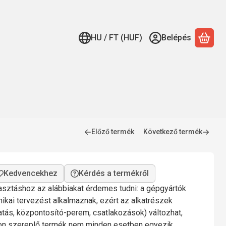
HU / FT (HUF)
Belépés
A ko
Előző termék
Következő termék
Kérdés a termékről
lasztáshoz az alábbiakat érdemes tudni: a gépgyártók
nikai tervezést alkalmaznak, ezért az alkatrészek
gatás, központosító-perem, csatlakozások) változhat,
mon szereplő termék nem minden esetben egyezik.