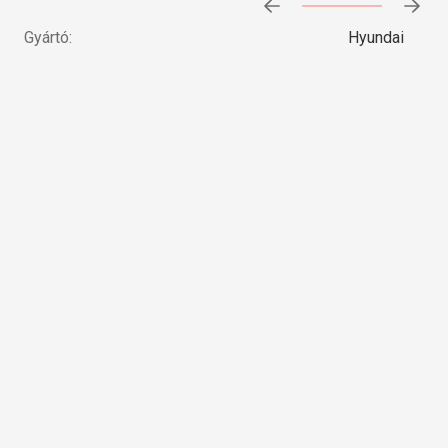
Előrehaladás:
0
%
Gyártó:
Hyundai