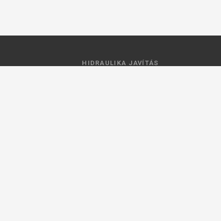
HIDRAULIKA JAVÍTÁS
 feltételek
Hidraulika szivattyú javitás
ztató
Hidromotor javítás
Munkahenger javítás
Vezérlő tömb javítás
ások