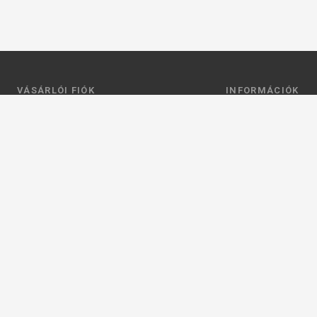
VÁSÁRLÓI FIÓK
INFORMÁCIÓK
Belépés
Általános szerződési
Regisztráció
Adatkezelési tájéko
Profilom
Fizetés
Kosár
Szállítás
Kedvenceim
Elérhetőségek
Adatkezelési beállít