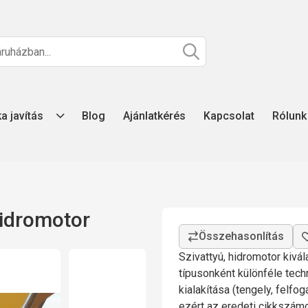
ka javítás
Blog
Ajánlatkérés
Kapcsolat
Rólunk
hidromotor
Szivattyú, hidromotor kivá
típusonként különféle tech
kialakítása (tengely, felfo
ezért az eredeti cikkszá