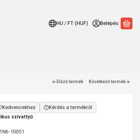
HU / FT (HUF)
Belépés
A ko
Előző termék
Következő termék
Kérdés a termékről
ikus szivattyú
31N6-10051