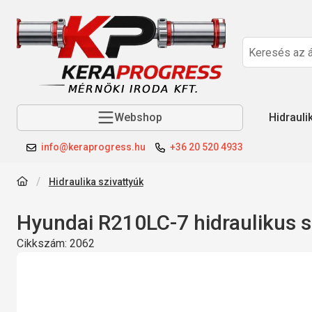
Webshop
Hidrauli
info@keraprogress.hu
+36 20 520 4933
Hidraulika szivattyúk
Hyundai R210LC-7 hidraulikus s
Cikkszám:
2062