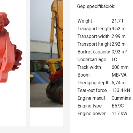
Gép specifikációk:
Weight
21.7 t
Transport length
9.52 m
Transport width
2.99 m
Transport height
2.92 m
Bucket capacity
0,92 m³
Undercarriage
LC
Track width
600 mm
Boom
MB/VA
Dredging depth
6,74 m
Tear-out force
133,4 kN
Engine manuf.
Cummins
Engine type
B5.9C
Engine power
117 kW