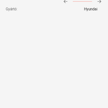
Előrehaladás:
0
%
Gyártó:
Hyundai