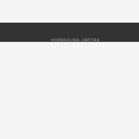
HIDRAULIKA JAVÍTÁS
 feltételek
Hidraulika szivattyú javitás
ztató
Hidromotor javítás
Munkahenger javítás
Vezérlő tömb javítás
ások