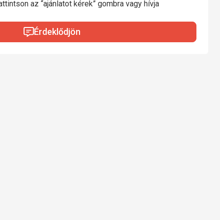
ttintson az “ajánlatot kérek” gombra vagy hívja
Érdeklődjön