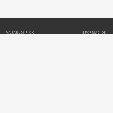
VÁSÁRLÓI FIÓK
INFORMÁCIÓK
Belépés
Általános szerződési
Regisztráció
Adatkezelési tájéko
Profilom
Fizetés
Kosár
Szállítás
Kedvenceim
Elérhetőségek
Adatkezelési beállít