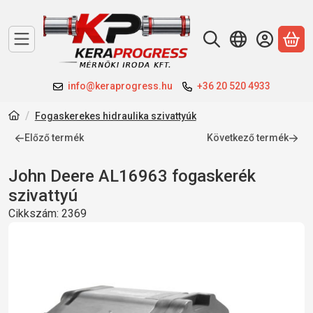
A 
info@keraprogress.hu
+36 20 520 4933
Fogaskerekes hidraulika szivattyúk
Előző termék
Következő termék
John Deere AL16963 fogaskerék
szivattyú
Cikkszám:
2369