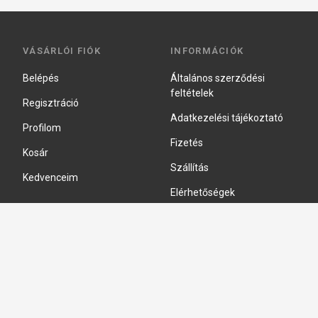
VÁSÁRLÓI FIÓK
INFORMÁCIÓK
Belépés
Általános szerződési
feltételek
Regisztráció
Adatkezelési tájékoztató
Profilom
Fizetés
Kosár
Szállítás
Kedvenceim
Elérhetőségek
Adatkezelési beállítások
HIDRAULIKA JAVÍTÁS
Hidraulika szivattyú javitás
Hidromotor javítás