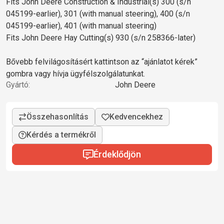
Fits John Deere Construction & Industrial(s) 300 (s/n
045199-earlier), 301 (with manual steering), 400 (s/n
045199-earlier), 401 (with manual steering)
Fits John Deere Hay Cutting(s) 930 (s/n 258366-later)
Bővebb felvilágosításért kattintson az “ajánlatot kérek”
gombra vagy hívja ügyfélszolgálatunkat.
Gyártó:
John Deere
Kérdés a termékről
Érdeklődjön