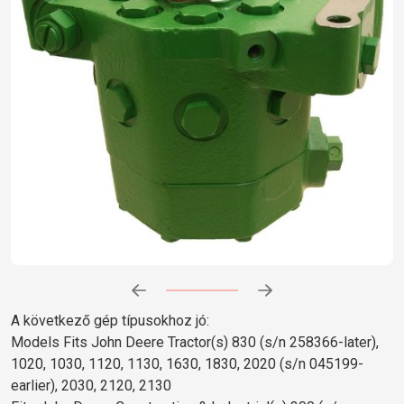
Előrehaladás:
0
%
A következő gép típusokhoz jó:
Models Fits John Deere Tractor(s) 830 (s/n 258366-later),
1020, 1030, 1120, 1130, 1630, 1830, 2020 (s/n 045199-
earlier), 2030, 2120, 2130