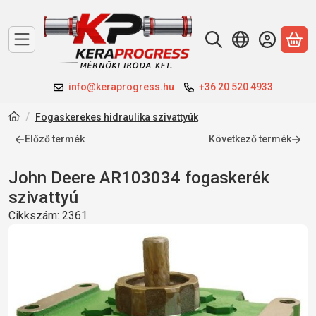
A 
info@keraprogress.hu
+36 20 520 4933
Fogaskerekes hidraulika szivattyúk
Előző termék
Következő termék
John Deere AR103034 fogaskerék
szivattyú
Cikkszám:
2361