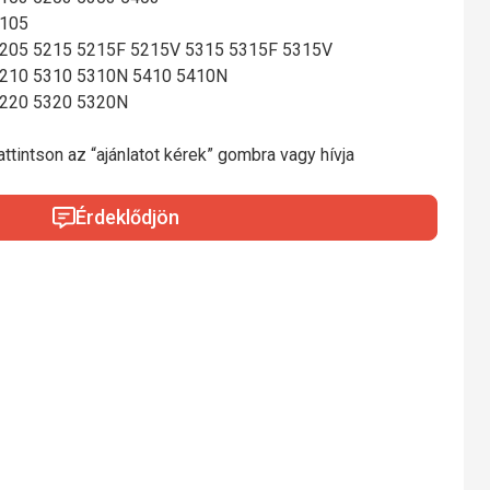
5105
 5205 5215 5215F 5215V 5315 5315F 5315V
 5210 5310 5310N 5410 5410N
5220 5320 5320N
ttintson az “ajánlatot kérek” gombra vagy hívja
Érdeklődjön