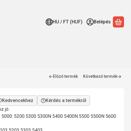
HU / FT (HUF)
Belépés
A ko
Előző termék
Következő termék
Kérdés a termékről
z jó:
s 5000: 5200 5300 5300N 5400 5400N 5500 5500N 5600
5103 5203 5303 5403