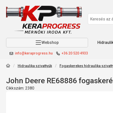
Webshop
Hidrauli
info@keraprogress.hu
+36 20 520 4933
Hidraulika szivattyúk
Fogaskerekes hidraulika szivatt
John Deere RE68886 fogaskerék
Cikkszám:
2380