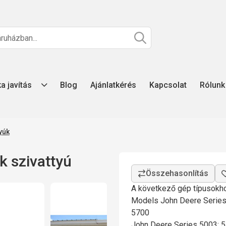
ka javítás
Blog
Ajánlatkérés
Kapcsolat
Rólunk
yúk
 szivattyú
A következő gép típusokho
Models John Deere Serie
5700
John Deere Series 5003: 