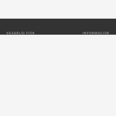
VÁSÁRLÓI FIÓK
INFORMÁCIÓK
Belépés
Általános szerződési
Regisztráció
Adatkezelési tájéko
Profilom
Fizetés
Kosár
Szállítás
Kedvenceim
Elérhetőségek
Adatkezelési beállít