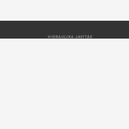
HIDRAULIKA JAVÍTÁS
 feltételek
Hidraulika szivattyú javitás
ztató
Hidromotor javítás
Munkahenger javítás
Vezérlő tömb javítás
ások