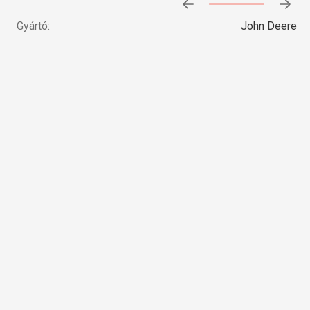
Előrehaladás:
0
%
Gyártó:
John Deere