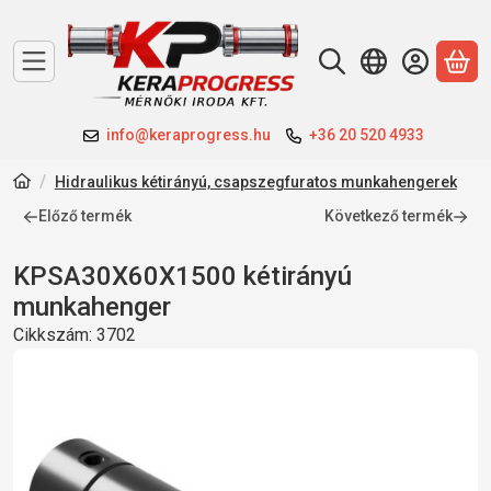
A 
info@keraprogress.hu
+36 20 520 4933
Hidraulikus kétirányú, csapszegfuratos munkahengerek
Előző termék
Következő termék
KPSA30X60X1500 kétirányú
munkahenger
Cikkszám:
3702