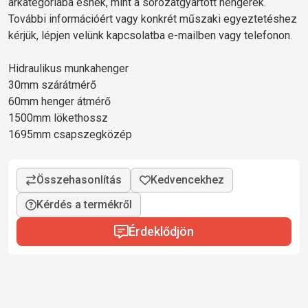
árkategóriába esnek, mint a sorozatgyártott hengerek.
További információért vagy konkrét műszaki egyeztetéshez
kérjük, lépjen velünk kapcsolatba e-mailben vagy telefonon.
Hidraulikus munkahenger
30mm szárátmérő
60mm henger átmérő
1500mm lökethossz
1695mm csapszegközép
Kérdés a termékről
Érdeklődjön