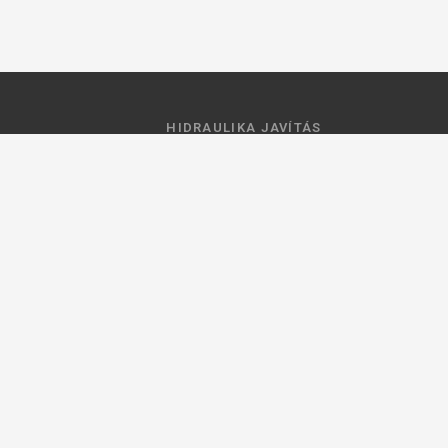
HIDRAULIKA JAVÍTÁS
 feltételek
Hidraulika szivattyú javitás
ztató
Hidromotor javítás
Munkahenger javítás
Vezérlő tömb javítás
ások