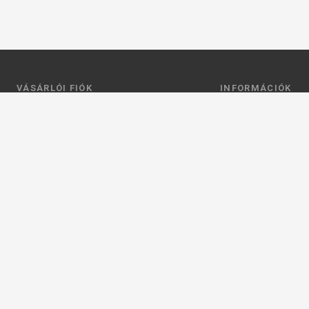
VÁSÁRLÓI FIÓK
INFORMÁCIÓK
Belépés
Általános szerződési
Regisztráció
Adatkezelési tájéko
Profilom
Fizetés
Kosár
Szállítás
Kedvenceim
Elérhetőségek
Adatkezelési beállít