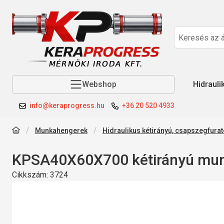
Webshop
Hidrauli
info@keraprogress.hu
+36 20 520 4933
Munkahengerek
Hidraulikus kétirányú, csapszegfur
KPSA40X60X700 kétirányú mu
Cikkszám:
3724