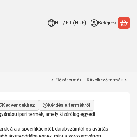
HU / FT (HUF)
Belépés
A ko
Előző termék
Következő termék
Kérdés a termékről
yártású ipari termék, amely kizárólag egyedi
rek ára a specifikációtól, darabszámtól és gyártási
bb árkategóriába esnek, mint a sorozatgyártott