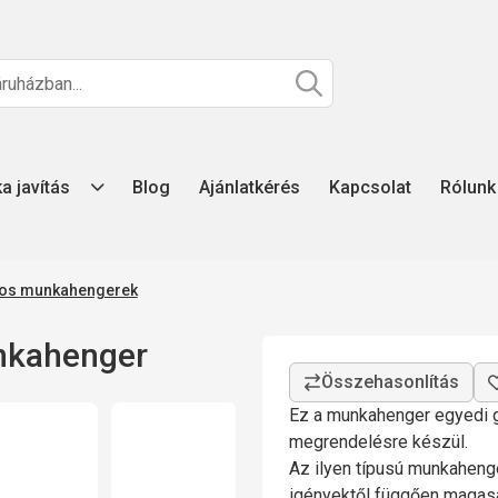
ka javítás
Blog
Ajánlatkérés
Kapcsolat
Rólunk
atos munkahengerek
nkahenger
Ez a munkahenger egyedi g
megrendelésre készül.
Az ilyen típusú munkahenge
igényektől függően magasa