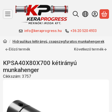
A 
info@keraprogress.hu
+36 20 520 4933
Hidraulikus kétirányú, csapszegfuratos munkahengerek
Előző termék
Következő termék
KPSA40X80X700 kétirányú
munkahenger
Cikkszám:
3757