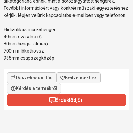
árkategóriába esnek, mint a sorozatgyártott hengerek.
További információért vagy konkrét műszaki egyeztetéshez
kérjük, lépjen velünk kapcsolatba e-mailben vagy telefonon.
Hidraulikus munkahenger
40mm szárátmérő
80mm henger átmérő
700mm lökethossz
935mm csapszegközép
Kérdés a termékről
Érdeklődjön