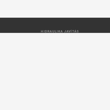
HIDRAULIKA JAVÍTÁS
 feltételek
Hidraulika szivattyú javitás
ztató
Hidromotor javítás
Munkahenger javítás
Vezérlő tömb javítás
ások