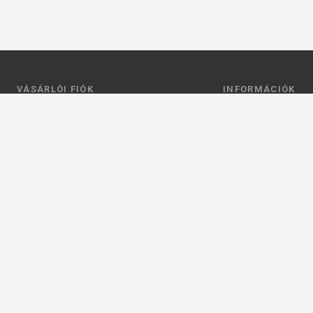
VÁSÁRLÓI FIÓK
INFORMÁCIÓK
Belépés
Általános szerződési
Regisztráció
Adatkezelési tájéko
Profilom
Fizetés
Kosár
Szállítás
Kedvenceim
Elérhetőségek
Adatkezelési beállít