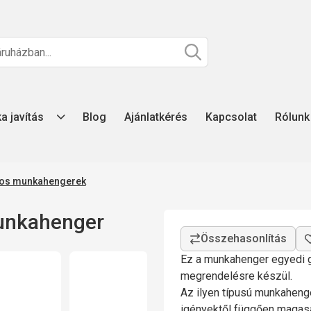
ka javítás
Blog
Ajánlatkérés
Kapcsolat
Rólunk
atos munkahengerek
unkahenger
Ez a munkahenger egyedi g
megrendelésre készül.
Az ilyen típusú munkahenge
igényektől függően magasa