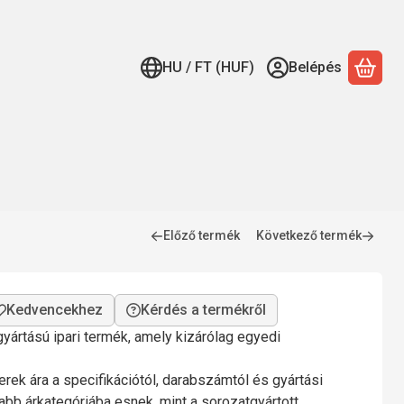
HU / FT (HUF)
Belépés
A ko
Előző termék
Következő termék
Kérdés a termékről
yártású ipari termék, amely kizárólag egyedi
rek ára a specifikációtól, darabszámtól és gyártási
bb árkategóriába esnek, mint a sorozatgyártott