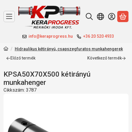
A 
info@keraprogress.hu
+36 20 520 4933
Hidraulikus kétirányú, csapszegfuratos munkahengerek
Előző termék
Következő termék
KPSA50X70X500 kétirányú
munkahenger
Cikkszám:
3787