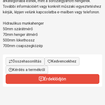
árkategóriába esnek, mint a sorozatgyártott hengerek.
További információért vagy konkrét műszaki egyeztetéshez
kérjük, lépjen velünk kapcsolatba e-mailben vagy telefonon.
Hidraulikus munkahenger
50mm szárátmérő
70mm henger átmérő
500mm lökethossz
700mm csapszegközép
Kérdés a termékről
Érdeklődjön