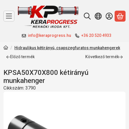
A 
info@keraprogress.hu
+36 20 520 4933
Hidraulikus kétirányú, csapszegfuratos munkahengerek
Előző termék
Következő termék
KPSA50X70X800 kétirányú
munkahenger
Cikkszám:
3790