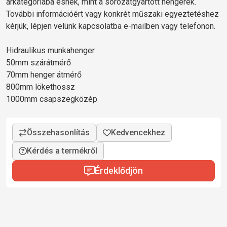
árkategóriába esnek, mint a sorozatgyártott hengerek.
További információért vagy konkrét műszaki egyeztetéshez
kérjük, lépjen velünk kapcsolatba e-mailben vagy telefonon.
Hidraulikus munkahenger
50mm szárátmérő
70mm henger átmérő
800mm lökethossz
1000mm csapszegközép
Kérdés a termékről
Érdeklődjön