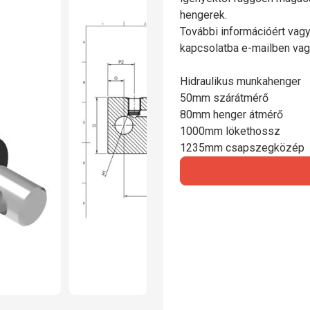
hengerek.
További információért vagy
kapcsolatba e-mailben vag
Hidraulikus munkahenger
50mm szárátmérő
80mm henger átmérő
1000mm lökethossz
1235mm csapszegközép