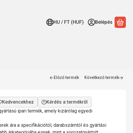
HU / FT (HUF)
Belépés
A ko
Előző termék
Következő termék
Kérdés a termékről
yártású ipari termék, amely kizárólag egyedi
rek ára a specifikációtól, darabszámtól és gyártási
bb árkategóriába esnek, mint a sorozatgyártott