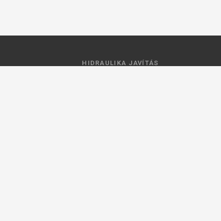
HIDRAULIKA JAVÍTÁS
 feltételek
Hidraulika szivattyú javitás
ztató
Hidromotor javítás
Munkahenger javítás
Vezérlő tömb javítás
ások