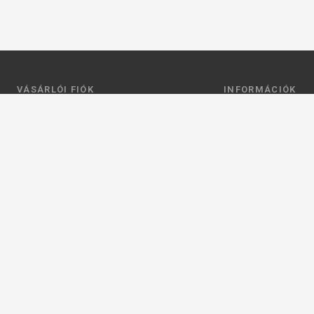
VÁSÁRLÓI FIÓK
INFORMÁCIÓK
Belépés
Általános szerződési
Regisztráció
Adatkezelési tájéko
Profilom
Fizetés
Kosár
Szállítás
Kedvenceim
Elérhetőségek
Adatkezelési beállít