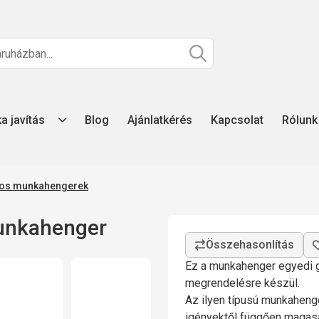
ka javítás
Blog
Ajánlatkérés
Kapcsolat
Rólunk
atos munkahengerek
unkahenger
Ez a munkahenger egyedi g
megrendelésre készül.
Az ilyen típusú munkahenge
igényektől függően magasa