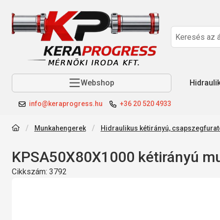
Webshop
Hidrauli
info@keraprogress.hu
+36 20 520 4933
Munkahengerek
Hidraulikus kétirányú, csapszegfur
KPSA50X80X1000 kétirányú m
Cikkszám:
3792