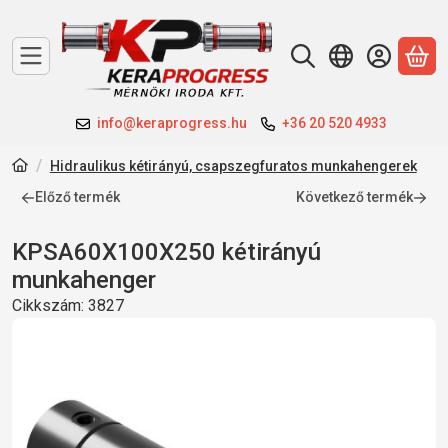
A 
info@keraprogress.hu
+36 20 520 4933
Hidraulikus kétirányú, csapszegfuratos munkahengerek
Előző termék
Következő termék
KPSA60X100X250 kétirányú
munkahenger
Cikkszám:
3827