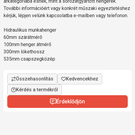
árkategóriába esnek, mint a sorozatgyártott hengerek.
További információért vagy konkrét műszaki egyeztetéshez
kérjük, lépjen velünk kapcsolatba e-mailben vagy telefonon.
Hidraulikus munkahenger
60mm szárátmérő
100mm henger átmérő
300mm lökethossz
535mm csapszegközép
Kérdés a termékről
Érdeklődjön