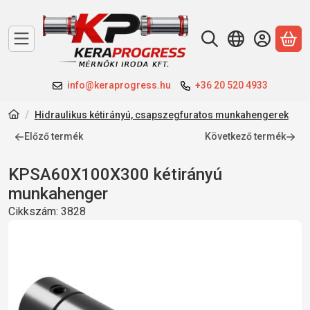
A 
info@keraprogress.hu
+36 20 520 4933
Hidraulikus kétirányú, csapszegfuratos munkahengerek
Előző termék
Következő termék
KPSA60X100X300 kétirányú
munkahenger
Cikkszám:
3828