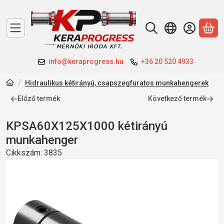
A 
info@keraprogress.hu
+36 20 520 4933
Hidraulikus kétirányú, csapszegfuratos munkahengerek
Előző termék
Következő termék
KPSA60X125X1000 kétirányú
munkahenger
Cikkszám:
3835