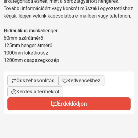
árkategóriába esnek, mint a sorozatgyártott hengerek.
További információért vagy konkrét műszaki egyeztetéshez
kérjük, lépjen velünk kapcsolatba e-mailben vagy telefonon.
Hidraulikus munkahenger
60mm szárátmérő
125mm henger átmérő
1000mm lökethossz
1280mm csapszegközép
Kérdés a termékről
Érdeklődjön