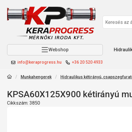
Webshop
Hidrauli
info@keraprogress.hu
+36 20 520 4933
Munkahengerek
Hidraulikus kétirányú, csapszegfur
KPSA60X125X900 kétirányú m
Cikkszám:
3850