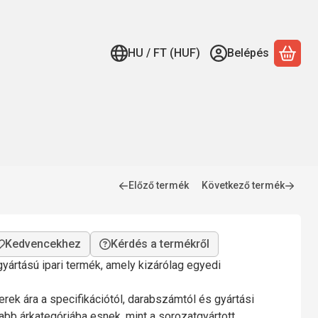
HU / FT (HUF)
Belépés
A ko
Előző termék
Következő termék
Kérdés a termékről
yártású ipari termék, amely kizárólag egyedi
rek ára a specifikációtól, darabszámtól és gyártási
bb árkategóriába esnek, mint a sorozatgyártott