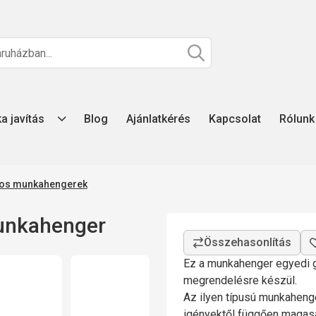
ka javítás
Blog
Ajánlatkérés
Kapcsolat
Rólunk
atos munkahengerek
unkahenger
Ez a munkahenger egyedi g
megrendelésre készül.
Az ilyen típusú munkahenge
igényektől függően magasa