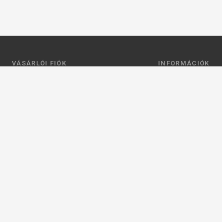
VÁSÁRLÓI FIÓK
INFORMÁCIÓK
Belépés
Általános szerződési
Regisztráció
Adatkezelési tájéko
Profilom
Fizetés
Kosár
Szállítás
Kedvenceim
Elérhetőségek
Adatkezelési beállít