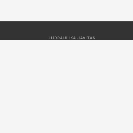
HIDRAULIKA JAVÍTÁS
 feltételek
Hidraulika szivattyú javitás
ztató
Hidromotor javítás
Munkahenger javítás
Vezérlő tömb javítás
ások