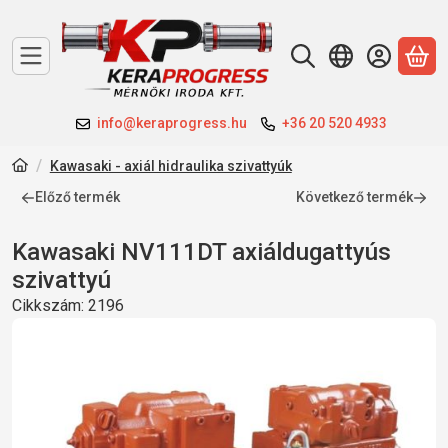
A 
info@keraprogress.hu
+36 20 520 4933
Kawasaki - axiál hidraulika szivattyúk
Előző termék
Következő termék
Kawasaki NV111DT axiáldugattyús
szivattyú
Cikkszám:
2196