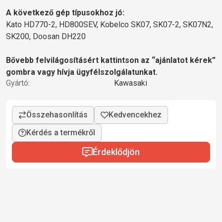
A következő gép típusokhoz jó:
Kato HD770-2, HD800SEV, Kobelco SK07, SK07-2, SK07N2,
SK200, Doosan DH220
Bővebb felvilágosításért kattintson az “ajánlatot kérek”
gombra vagy hívja ügyfélszolgálatunkat.
Gyártó:
Kawasaki
Kérdés a termékről
Érdeklődjön