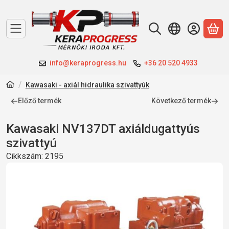
A 
info@keraprogress.hu
+36 20 520 4933
Kawasaki - axiál hidraulika szivattyúk
Előző termék
Következő termék
Kawasaki NV137DT axiáldugattyús
szivattyú
Cikkszám:
2195