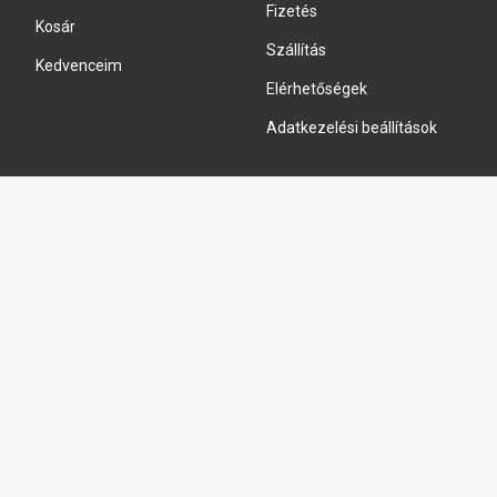
Fizetés
Kosár
Szállítás
Kedvenceim
Elérhetőségek
Adatkezelési beállítások
HIDRAULIKA JAVÍTÁS
Hidraulika szivattyú javitás
Hidromotor javítás
Munkahenger javítás
Vezérlő tömb javítás