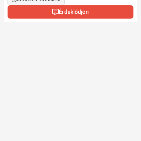
Érdeklődjön