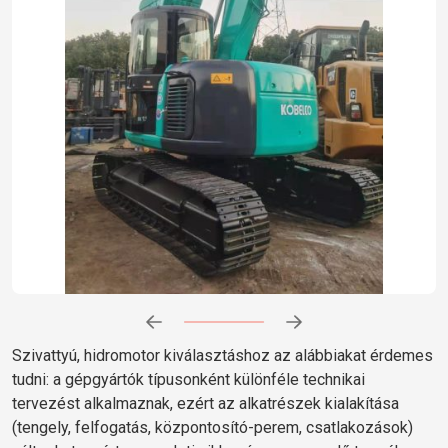
Előrehaladás:
0
%
Szivattyú, hidromotor kiválasztáshoz az alábbiakat érdemes
tudni: a gépgyártók típusonként különféle technikai
tervezést alkalmaznak, ezért az alkatrészek kialakítása
(tengely, felfogatás, központosító-perem, csatlakozások)