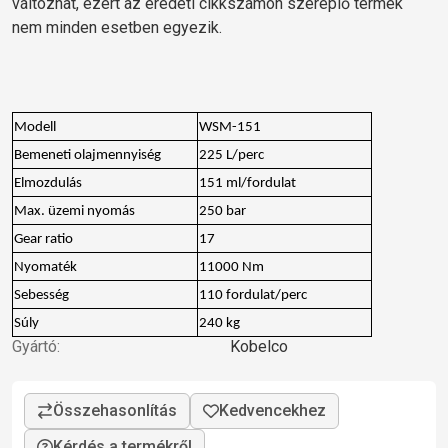
változhat, ezért az eredeti cikkszámon szereplő termék
nem minden esetben egyezik.
Modell
WSM-151
Bemeneti olajmennyiség
225 L/perc
Elmozdulás
151 ml/fordulat
Max. üzemi nyomás
250 bar
Gear ratio
17
Nyomaték
11000 Nm
Sebesség
110 fordulat/perc
Súly
240 kg
Gyártó:
Kobelco
Kérdés a termékről