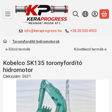
A 
info@keraprogress.hu
+36 20 520 4933
Toronyfordító hidromotorok
Előző termék
Következő termék
Kobelco SK135 toronyfordító
hidromotor
Cikkszám:
3631